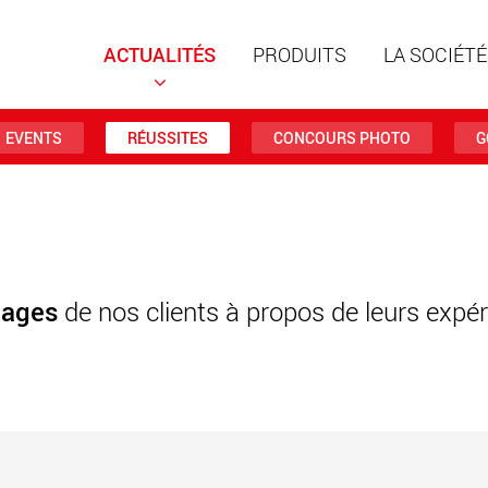
ACTUALITÉS
PRODUITS
LA SOCIÉTÉ
EVENTS
RÉUSSITES
CONCOURS PHOTO
G
Remorqu
structur
charges 
www
nages
de nos clients à propos de leurs expér
Remorqu
des char
jusqu’à 
www.
Véhicule