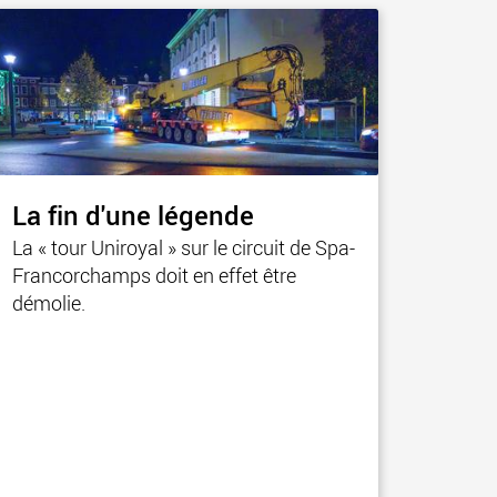
ges plus légères aux
pour des charges utiles
is
jusqu’à 25 000 t et au-delà
.morello.us.com
www.cometto.com
La fin d'une légende
La « tour Uniroyal » sur le circuit de Spa-
Francorchamps doit en effet être
démolie.