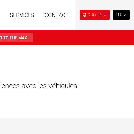
SERVICES
CONTACT
GROUP
FR
EN
DE
O TO THE MAX
FR
NL
es spéciales à
Semi-remorques surbaissés
IT
e modulaire pour des
et extra-surbaissées pour le
utiles de 15 t à 123 t
marché américain
ES
.maxtrailer.eu
www.maxtrailer.us
RU
iences avec les véhicules
PL
es spéciales pour
Véhicules électriques avec
日本
ges utiles de 20 t
des capacités de charge à
500 t
partir de 5 t
faymonville.com
www.morello.eu.com
PT
(BR)
s électriques pour
SPMT et véhicules industriels