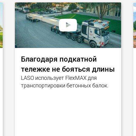
Электри
транспо
для лёг
классов
www.
Благодаря подкатной
тележке не бояться длины
LASO использует FlexMAX для
транспортировки бетонных балок.