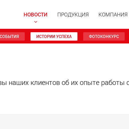
НОВОСТИ
ПРОДУКЦИЯ
КОМПАНИЯ
СОБЫТИЯ
ИСТОРИИ УСПЕХА
ФОТОКОНКУРС
Специал
модульн
для пол
15 т до 
www
вы наших клиентов об их опыте работы
Специа
полезно
до 500 т
www.