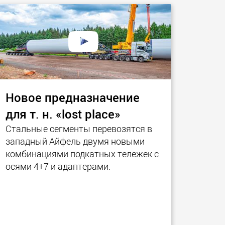
ческие
SPMT и промышленные
ртные средства
транспортные средства
ких грузовых
для грузов до 25 000 т и
 в США
более
morello.us.com
www.cometto.com
Новое предназначение
для т. н. «lost place»
Стальные сегменты перевозятся в
западный Айфель двумя новыми
комбинациями подкатных тележек с
осями 4+7 и адаптерами.