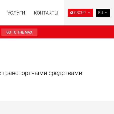
УСЛУГИ
КОНТАКТЫ
GROUP
RU
EN
DE
GO TO THE MAX
FR
NL
ьные прицепы с
Специальные прицепы
IT
ой конструкцией
для, разработанные для
езной нагрузки от
рынка США
ES
123 т
.maxtrailer.eu
www.maxtrailer.us
RU
 с транспортными средствами
PL
日本
льные прицепы для
Электрические
й нагрузки от 20 т
транспортные средства с
аккумуляторным
PT
(BR)
питанием и
грузоподъёмностью от 5 т
faymonville.com
www.morello.eu.com