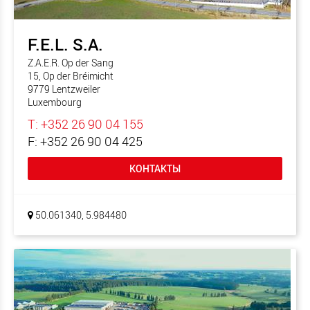
F.E.L. S.A.
Z.A.E.R. Op der Sang
15, Op der Bréimicht
9779 Lentzweiler
Luxembourg
T: +352 26 90 04 155
F: +352 26 90 04 425
КОНТАКТЫ
50.061340, 5.984480