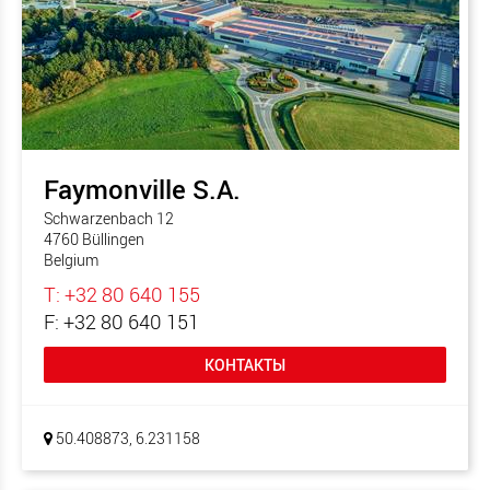
Faymonville S.A.
Schwarzenbach 12
4760 Büllingen
Belgium
T: +32 80 640 155
F: +32 80 640 151
КОНТАКТЫ
50.408873, 6.231158