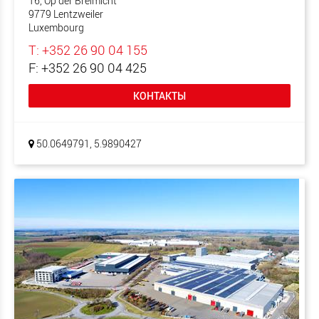
16, Op der Bréimicht
9779 Lentzweiler
Luxembourg
T: +352 26 90 04 155
F: +352 26 90 04 425
КОНТАКТЫ
50.0649791, 5.9890427