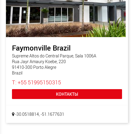
Faymonville Brazil
Supreme Altos do Central Parque, Sala 1006A
Rua Jayr Amaury Koebe, 220
91410-300 Porto Alegre
Brazil
T: +55 51995150315
КОНТАКТЫ
-30.0518814, -51.1677631