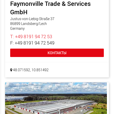
Faymonville Trade & Services
GmbH
Justus-von-Liebig-Straße 37
86899 Landsberg/Lech
Germany
T: +49 8191 94 72 53
F: +49 8191 94 72 549
КОНТАКТЫ
48.071592, 10.851492