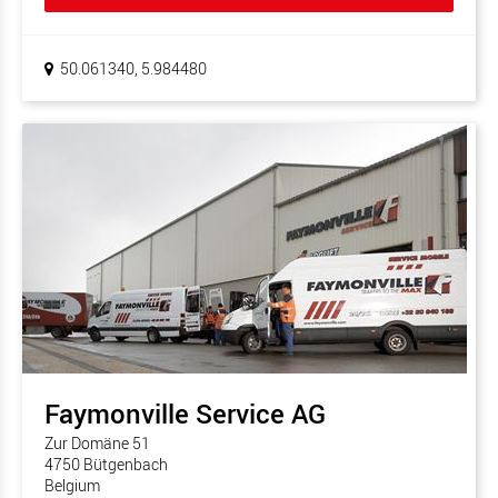
50.061340, 5.984480
Faymonville Service AG
Zur Domäne 51
4750 Bütgenbach
Belgium