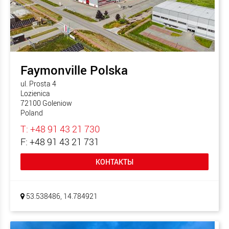
Faymonville Polska
ul. Prosta 4
Lozienica
72100 Goleniow
Poland
T: +48 91 43 21 730
F: +48 91 43 21 731
КОНТАКТЫ
53.538486, 14.784921