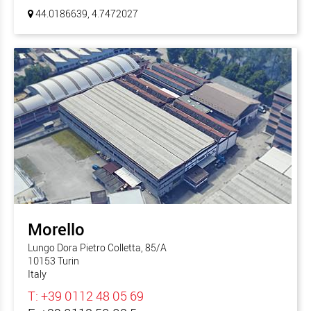
44.0186639, 4.7472027
Morello
Lungo Dora Pietro Colletta, 85/A
10153 Turin
Italy
T: +39 0112 48 05 69