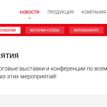
НОВОСТИ
ПРОДУКЦИЯ
КОМПАНИЯ
СОБЫТИЯ
ИСТОРИИ УСПЕХА
ФОТОКОНКУРС
Специал
иятия
модульн
для пол
15 т до 
www
орговые выставки и конференции по все
 из этих мероприятий!
Специа
полезно
до 500 т
www.