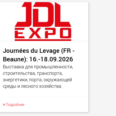
ческие
SPMT и промышленные
ртные средства
транспортные средства
ких грузовых
для грузов до 25 000 т и
 в США
более
morello.us.com
www.cometto.com
Journées du Levage (FR -
Beaune): 16.-18.09.2026
Выставка для промышленности,
строительства, транспорта,
энергетики, порта, окружающей
среды и лесного хозяйства.
Подробнее