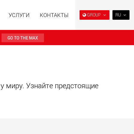
УСЛУГИ
КОНТАКТЫ
GROUP
RU
EN
DE
GO TO THE MAX
FR
NL
ьные прицепы с
Специальные прицепы
IT
ой конструкцией
для, разработанные для
езной нагрузки от
рынка США
ES
123 т
.maxtrailer.eu
www.maxtrailer.us
RU
му миру. Узнайте предстоящие
PL
日本
льные прицепы для
Электрические
й нагрузки от 20 т
транспортные средства с
аккумуляторным
PT
(BR)
питанием и
грузоподъёмностью от 5 т
faymonville.com
www.morello.eu.com