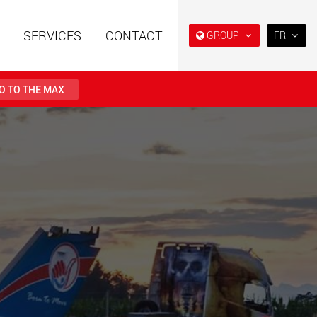
SERVICES
CONTACT
GROUP
FR
EN
DE
O TO THE MAX
FR
NL
es spéciales à
Semi-remorques surbaissés
IT
e modulaire pour des
et extra-surbaissées pour le
utiles de 15 t à 123 t
marché américain
ES
.maxtrailer.eu
www.maxtrailer.us
RU
PL
es spéciales pour
Véhicules électriques avec
日本
ges utiles de 20 t
des capacités de charge à
500 t
partir de 5 t
faymonville.com
www.morello.eu.com
PT
(BR)
s électriques pour
SPMT et véhicules industriels