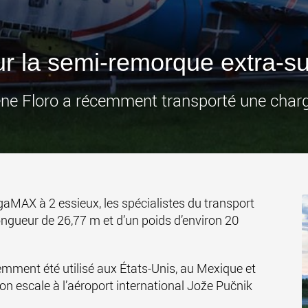
des char
États-Un
www
 sur la semi-remorque extra
vène Floro a récemment transporté une charge
MAX à 2 essieux, les spécialistes du transport
gueur de 26,77 m et d’un poids d’environ 20
emment été utilisé aux États-Unis, au Mexique et
n escale à l’aéroport international Jože Pučnik