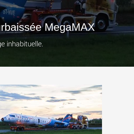
ges plus légères aux
pour des charges utiles
is
jusqu’à 25 000 t et au-delà
.morello.us.com
www.cometto.com
-surbaissée MegaMAX
 inhabituelle.