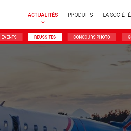
ACTUALITÉS
PRODUITS
LA SOCIÉTÉ
EVENTS
RÉUSSITES
CONCOURS PHOTO
G
Remorqu
structur
charges 
www
Remorqu
des char
jusqu’à 
www.
Véhicule