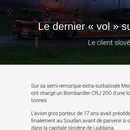
Le dernier « vol »
Le client slo
Sur sa semi-remorque extra-surbaissée Mega
ont chargé un Bombardier CRJ 200 d’une lon
tonnes.
L’avion gros porteur de 17 ans avait précéd
finalement au Soudan avant de parvenir à so
dans la capitale slovène de Ljubljana.