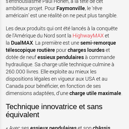
s’enthousiasme Paul Hönen, à la tête de cet
ambitieux projet. Pour
Faymonville
, le ‘rêve
américain’ est une réalité on ne peut plus tangible.
Les deux produits qui ont été lancés à la conquête
de l’Amérique du Nord sont la
HighwayMAX
et
la
DualMAX
. La première est une
semi-remorque
télescopique routière
pour
charges lourdes
et
dotée de neuf
essieux pendulaires
à commande
hydraulique. Sa charge utile technique culmine à
260.000 livres. Elle exploite au mieux les
dispositions légales en vigueur aux USA et au
Canada pour bénéficier, en fonction de ses
dimensions adaptées, d’une
charge utile maximale
.
Technique innovatrice et sans
équivalent
« Avec ses
essieux pendulaires
et son
châssis