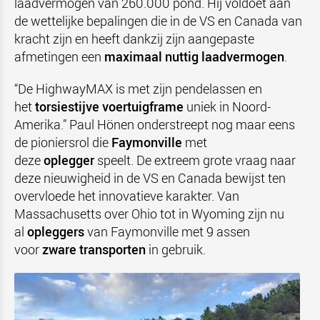
laadvermogen van 260.000 pond. Hij voldoet aan
de wettelijke bepalingen die in de VS en Canada van
kracht zijn en heeft dankzij zijn aangepaste
afmetingen een
maximaal nuttig laadvermogen
.
“De HighwayMAX is met zijn pendelassen en
het
torsiestijve voertuigframe
uniek in Noord-
Amerika.” Paul Hönen onderstreept nog maar eens
de pioniersrol die
Faymonville
met
deze
oplegger
speelt. De extreem grote vraag naar
deze nieuwigheid in de VS en Canada bewijst ten
overvloede het innovatieve karakter. Van
Massachusetts over Ohio tot in Wyoming zijn nu
al
opleggers
van Faymonville met 9 assen
voor
zware transporten
in gebruik.