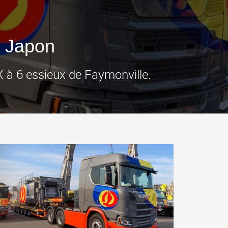
ges plus légères aux
pour des charges utiles
is
jusqu’à 25 000 t et au-delà
.morello.us.com
www.cometto.com
u Japon
X à 6 essieux de Faymonville.