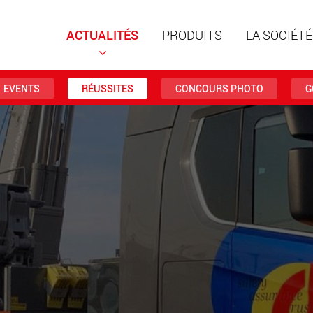
ACTUALITÉS
PRODUITS
LA SOCIÉTÉ
EVENTS
RÉUSSITES
CONCOURS PHOTO
G
Remorqu
structur
charges 
www
Remorqu
des char
jusqu’à 
www.
Véhicule