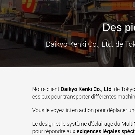
Des pi
Daikyo Kenki Co., Ltd. de To
Notre client
Daikyo Kenki Co., Ltd
. de Tokyo
essieux pour transporter différentes machin
Vous le voyez ici en action pour déplacer 
Le design et le système d'éclairage du Mult
pour répondre aux
exigences légales spéci