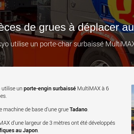
des char
États-Un
www
èces de grues à déplacer a
kyo utilise un porte-char surbaissé MultiMA
 utilise un
porte-engin surbaissé
MultiMAX à 6
es.
une machine de base d'une grue
Tadano
.
iMAX d'une largeur de 3 mètres ont été développés
fiques au Japon
.