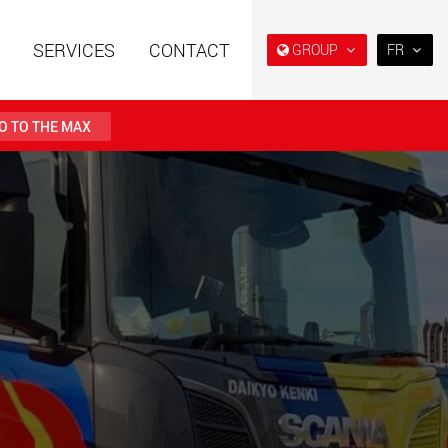
SERVICES
CONTACT
GROUP
FR
EN
DE
O TO THE MAX
FR
日本
es spéciales à
Semi-remorques surbaissés
PT
(BR)
e modulaire pour des
et extra-surbaissées pour le
utiles de 15 t à 123 t
marché américain
.maxtrailer.eu
www.maxtrailer.us
es spéciales pour
Véhicules électriques avec
ges utiles de 20 t
des capacités de charge à
500 t
partir de 5 t
faymonville.com
www.morello.eu.com
s électriques pour
SPMT et véhicules industriels