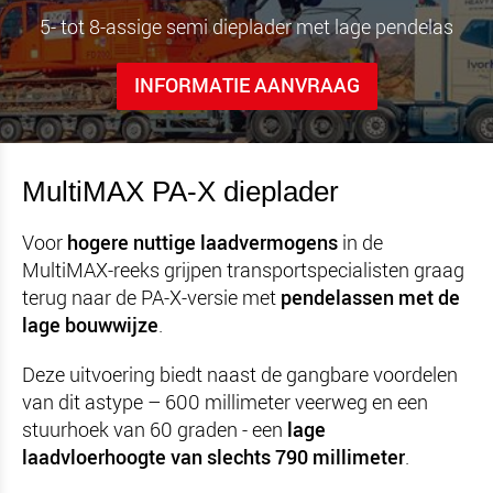
5- tot 8-assige semi dieplader met lage pendelas
INFORMATIE AANVRAAG
MultiMAX PA-X dieplader
Voor
hogere nuttige laadvermogens
in de
MultiMAX-reeks grijpen transportspecialisten graag
terug naar de PA-X-versie met
pendelassen met de
lage bouwwijze
.
Deze uitvoering biedt naast de gangbare voordelen
van dit astype – 600 millimeter veerweg en een
stuurhoek van 60 graden - een
lage
laadvloerhoogte van slechts 790 millimeter
.