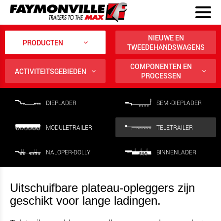
NIEUWE EN
PRODUCTEN
TWEEDEHANDSWAGENS
COMPONENTEN EN
ACTIVITEITSGEBIEDEN
PROCESSEN
DIEPLADER
SEMI-DIEPLADER
MODULETRAILER
TELETRAILER
NALOPER-DOLLY
BINNENLADER
Uitschuifbare plateau-opleggers zijn
geschikt voor lange ladingen.