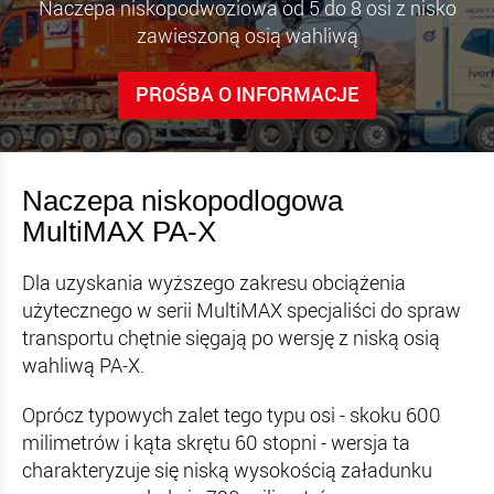
Naczepa niskopodwoziowa od 5 do 8 osi z nisko
zawieszoną osią wahliwą
PROŚBA O INFORMACJE
Naczepa niskopodlogowa
MultiMAX PA-X
Dla uzyskania wyższego zakresu obciążenia
użytecznego w serii MultiMAX specjaliści do spraw
transportu chętnie sięgają po wersję z niską osią
wahliwą PA-X.
Oprócz typowych zalet tego typu osi - skoku 600
milimetrów i kąta skrętu 60 stopni - wersja ta
charakteryzuje się niską wysokością załadunku