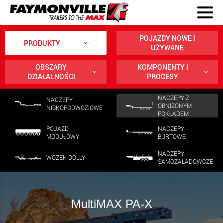
POJAZDY NOWE I
PRODUKTY
UŻYWANE
OBSZARY
KOMPONENTY I
DZIAŁALNOŚCI
PROCESY
NACZEPY Z
NACZEPY
OBNIŻONYM
NISKOPODWOZIOWE
POKŁADEM
POJAZD
NACZEPY
MODUŁOWY
BURTOWE
NACZEPY
WÓZEK DOLLY
SAMOZAŁADOWCZE
MultiMAX PA-X