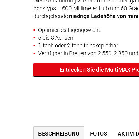
Diese Ausführung verschafft neben den gän
Achstyps – 600 Millimeter Hub und 60 Grad
durchgehende
niedrige Ladehöhe von mini
Optimiertes Eigengewicht
5 bis 8 Achsen
1-fach oder 2-fach teleskopierbar
Verfügbar in Breiten von
2.550,
2.850 und 
Entdecken Sie die MultiMAX Pr
BESCHREIBUNG
FOTOS
AKTIVI