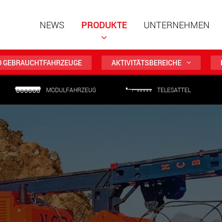
NEWS
PRODUKTE
UNTERNEHMEN
D GEBRAUCHTFAHRZEUGE
AKTIVITÄTSBEREICHE
MODULFAHRZEUG
TELESATTEL
Spezialf
modular
Nutzlast
www
Spezialf
Nutzlast
www.
Elektris