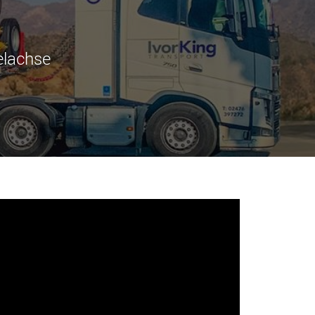
tfahrzeuge für
Industrietransporter für
e Nutzlastklassen in
Nutzlasten bis 25.000 t und
mehr
.morello.us.com
www.cometto.com
elachse