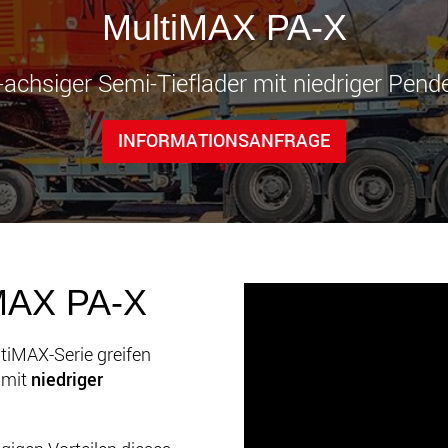
Transpor
MultiMAX PA-X
leichter
den USA
www
8-achsiger Semi-Tieflader mit niedriger Pend
INFORMATIONSANFRAGE
iMAX PA-X
tiMAX-Serie greifen
 mit
niedriger