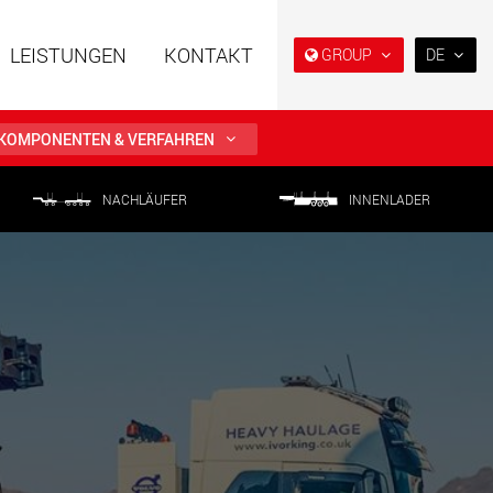
LEISTUNGEN
KONTAKT
GROUP
DE
EN
DE
KOMPONENTEN & VERFAHREN
FR
NL
NACHLÄUFER
INNENLADER
ahrzeuge in
Semi-Tieflader und Tieflader,
IT
er Bauweise für
konzipiert für den US-Markt.
en von 15 t bis 123 t
ES
.maxtrailer.eu
www.maxtrailer.us
RU
PL
ahrzeuge für
Batteriebetriebene
日本
en von 20 t bis 500 t
Elektrofahrzeuge mit
Nutzlasten ab 5 t
faymonville.com
www.morello.eu.com
PT
(BR)
che
SPMT und