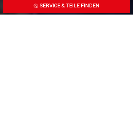
SERVICE & TEILE FINDEN
Faymonville - Trailers to the MAX
Als
unabhängiges Familienunternehmen
sind wir
der führende
Hersteller
von
Semi
-
Tiefladern,
Tiefladern
,
Telesatteln
,
Nachläufern
,
Innenladern
und
Modulfahrzeugen
, die für jede
Transportherausforderung dienen, die außerhalb der
gängigen Normen liegt.
Hoch
,
breit
,
lang
oder
schwer
- mit unseren
Fahrzeugen lassen sich beeindruckende Ladungen
einfach transportieren.
Wir sind ein hoch modern aufgestellter
Traditionsbetrieb, der sich innerhalb von sechs