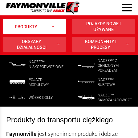
POJAZDY NOWE I
PRODUKTY
UŻYWANE
OBSZARY
KOMPONENTY I
DZIAŁALNOŚCI
PROCESY
NACZEPY Z
NACZEPY
OBNIŻONYM
NISKOPODWOZIOWE
POKŁADEM
POJAZD
NACZEPY
MODUŁOWY
BURTOWE
NACZEPY
WÓZEK DOLLY
SAMOZAŁADOWCZE
Produkty do transportu ciężkiego
Faymonville
jest synonimem produkcji dobrze