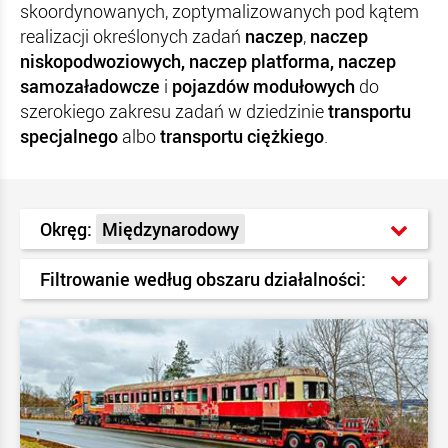
skoordynowanych, zoptymalizowanych pod kątem
realizacji określonych zadań
naczep
,
naczep
niskopodwoziowych, naczep platforma, n
aczep
samozaładowcze
i
pojazdów modułowych
do
szerokiego zakresu zadań w dziedzinie
transportu
specjalnego
albo
transportu ciężkiego
.
Okręg:
Międzynarodowy
Filtrowanie według obszaru działalności: