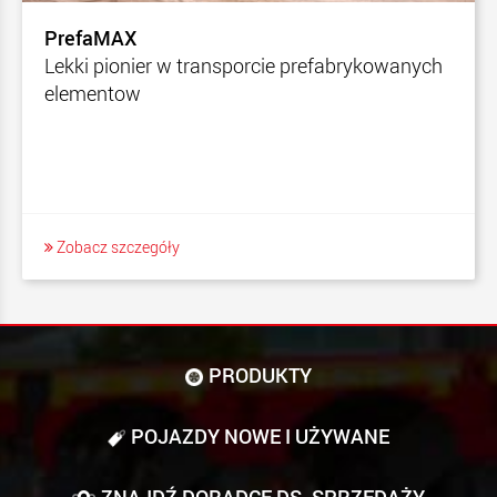
PrefaMAX
Lekki pionier w transporcie prefabrykowanych
elementow
Zobacz szczegóły
PRODUKTY
POJAZDY NOWE I UŻYWANE
ZNAJDŹ DORADCĘ DS. SPRZEDAŻY