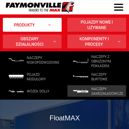
POJAZDY NOWE I
PRODUKTY
UŻYWANE
OBSZARY
KOMPONENTY I
DZIAŁALNOŚCI
PROCESY
NACZEPY Z
NACZEPY
OBNIŻONYM
NISKOPODWOZIOWE
POKŁADEM
POJAZD
NACZEPY
MODUŁOWY
BURTOWE
NACZEPY
WÓZEK DOLLY
SAMOZAŁADOWCZE
FloatMAX