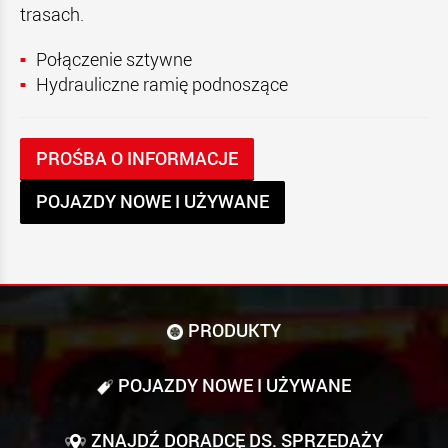
trasach.
Połączenie sztywne
Hydrauliczne ramię podnoszące
PROŚBA O INFORMACJE
POJAZDY NOWE I UŻYWANE
PRODUKTY
POJAZDY NOWE I UŻYWANE
ZNAJDŹ DORADCĘ DS. SPRZEDAŻY