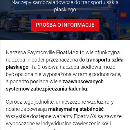
Naczepy samozaładowcze do transportu szkła
płaskiego
PROŚBA O INFORMACJE
Naczepa Faymonville FloatMAX to wielofunkcyjna
naczepa inloader przeznaczona do
transportu szkła
płaskiego
. Ta 3-osiowa naczepa siodłowa może
być opcjonalnie wyposażona w ramię podnoszące,
a ponadto posiada wiele
zaawansowanych
systemów zabezpieczania ładunku
.
Oprócz tego jednolite, umieszczone wzdłuż rury
nośne zapewniają
maksymalną stabilność
.
Wszystkie dostępne warianty FloatMAX są zawsze
wyposażone w indywidualne zawieszenie kół i