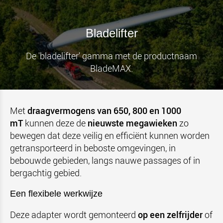
Bladelifter
De 'bladelifter' gamma met de productnaam
BladeMAX.
Met
draagvermogens van 650, 800 en 1000
mT
kunnen deze de
nieuwste megawieken
zo
bewegen dat deze veilig en efficiënt kunnen worden
getransporteerd in beboste omgevingen, in
bebouwde gebieden, langs nauwe passages of in
bergachtig gebied.
Een flexibele werkwijze
Deze adapter wordt gemonteerd
op een zelfrijder
of