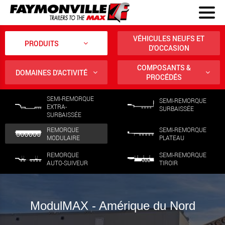
VÉHICULES NEUFS ET
PRODUITS
D'OCCASION
COMPOSANTS &
DOMAINES D'ACTIVITÉ
PROCÉDÉS
SEMI-REMORQUE
SEMI-REMORQUE
EXTRA-
SURBAISSÉE
SURBAISSÉE
REMORQUE
SEMI-REMORQUE
MODULAIRE
PLATEAU
REMORQUE
SEMI-REMORQUE
AUTO-SUIVEUR
TIROIR
ModulMAX - Amérique du Nord