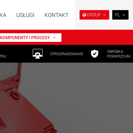
KA
USŁUGI
KONTAKT
GROUP
PL
EN
DE
KOMPONENTY I PROCESY
FR
A
OBRÓBKA
NL
OPROGRAMOWANIE
TRU
POWIERZCHNI
 specjalne o
Naczepy specjalne,
IT
ej konstrukcji do
zaprojektowane na rynek
 od 15 t do 123 t
USA
ES
w.maxtrailer.eu
www.maxtrailer.us
RU
PL
 specjalne do
Elektryczne pojazdy
日本
 od 20 t do 500 t
transportowe zasilane
akumulatorowo o
ładowności od 5 t
PT
(BR)
faymonville.com
www.morello.eu.com