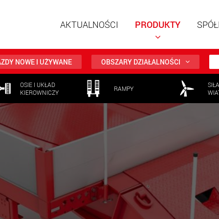
AKTUALNOŚCI
PRODUKTY
SPÓŁ
ZDY NOWE I UŻYWANE
OBSZARY DZIAŁALNOŚCI
OSIE I UKŁAD
SIŁ
RAMPY
KIEROWNICZY
WIA
Naczepy
modułow
ładunków
ww
Naczepy
ładunków
www.