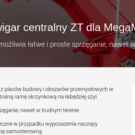
Elektryc
transpo
klas ła
www
igar centralny ZT dla Meg
możliwia łatwe i proste sprzęganie, nawet w
w z placów budowy i obszarów przemysłowych w
tralną ramę skrzynkową na łabędziej szyi.
rzęganie, nawet w trudnym terenie.
nieczne w przypadku wyposażenia naczepy
epę samosterowną.