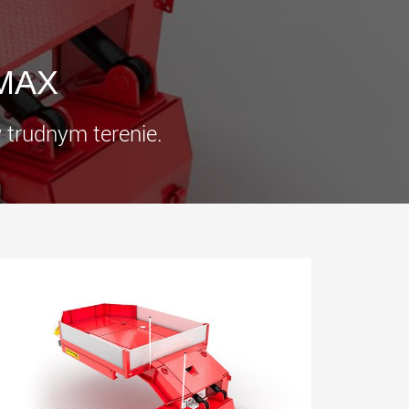
zne pojazdy
SPMT oraz pojazdy
rtowe do lżejszych
przemysłowe do ładunków
dunków w USA
do 25 000 t i więcej
.morello.us.com
www.cometto.com
aMAX
 trudnym terenie.