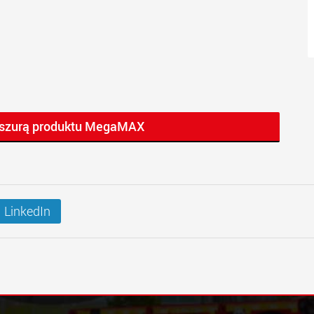
roszurą produktu MegaMAX
LinkedIn