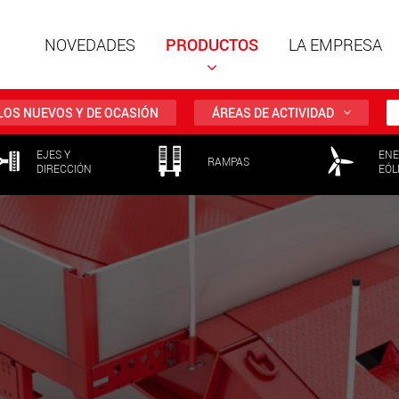
NOVEDADES
PRODUCTOS
LA EMPRESA
LOS NUEVOS Y DE OCASIÓN
ÁREAS DE ACTIVIDAD
EJES Y
ENE
Remolqu
RAMPAS
DIRECCIÓN
EÓL
estruct
cargas ú
ww
Remolqu
cargas ú
hasta 50
www.
Vehículo
eléctric
carga má