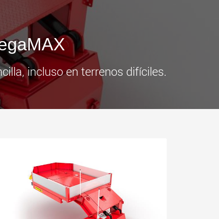
más
.morello.us.com
www.cometto.com
 MegaMAX
la, incluso en terrenos difíciles.