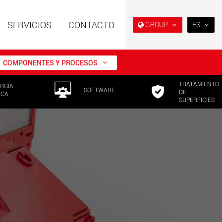
SERVICIOS
CONTACTO
GROUP
ES
EN
DE
COMPONENTES Y PROCESOS
FR
TRATAMIENTO
RGÍA
NL
es especiales con
Remolques especiales,
SOFTWARE
DE
ICA
ura modular para
diseñados para el mercado
SUPERFICIES
IT
tiles de 15 t a 123 t
estadounidense
w.maxtrailer.eu
www.maxtrailer.us
ES
RU
es especiales para
Vehículos eléctricos a batería
PL
tiles desde 20 t
con capacidades de carga a
0 t
partir de 5 t
日本
faymonville.com
www.morello.eu.com
PT
(BR)
s de transporte
SPMT y vehículos
os para clases de
industriales para cargas
s ligeras en EE. UU
útiles de hasta 25.000 t y