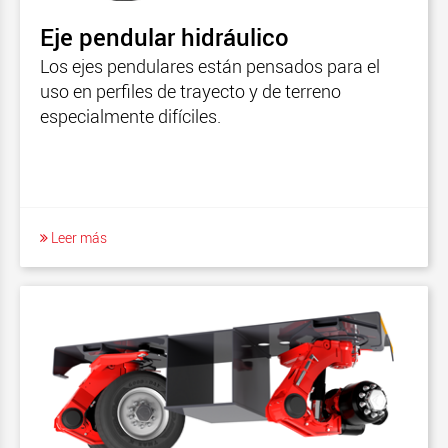
MultiMAX Plus
Eje pendular hidráulico
MultiMAX PA-X
Los ejes pendulares están pensados para el
uso en perfiles de trayecto y de terreno
HighwayMAX-1
especialmente difíciles.
HighwayMAX-2
HighwayMAX-3
MultiMAX - América del Norte
ModulMAX
Leer más
CombiMAX
DualMAX
HighwayMAX All-In-One
ModulMAX - América del Norte
TeleMAX
CargoMAX