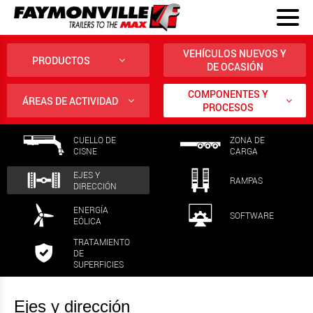
VEHÍCULOS NUEVOS Y
PRODUCTOS
DE OCASIÓN
COMPONENTES Y
ÁREAS DE ACTIVIDAD
PROCESOS
CUELLO DE
ZONA DE
CISNE
CARGA
EJES Y
RAMPAS
DIRECCIÓN
ENERGÍA
SOFTWARE
EÓLICA
TRATAMIENTO
DE
SUPERFICIES
Ejes y dirección