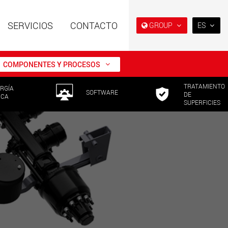
SERVICIOS
CONTACTO
GROUP
ES
EN
DE
COMPONENTES Y PROCESOS
FR
TRATAMIENTO
RGÍA
NL
es especiales con
Remolques especiales,
SOFTWARE
DE
ICA
ura modular para
diseñados para el mercado
SUPERFICIES
IT
tiles de 15 t a 123 t
estadounidense
w.maxtrailer.eu
www.maxtrailer.us
ES
RU
es especiales para
Vehículos eléctricos a batería
PL
tiles desde 20 t
con capacidades de carga a
0 t
partir de 5 t
日本
faymonville.com
www.morello.eu.com
PT
(BR)
s de transporte
SPMT y vehículos
os para clases de
industriales para cargas
s ligeras en EE. UU
útiles de hasta 25.000 t y