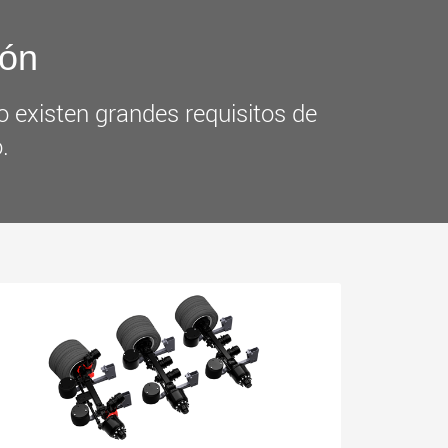
más
.morello.us.com
www.cometto.com
ión
o existen grandes requisitos de
.