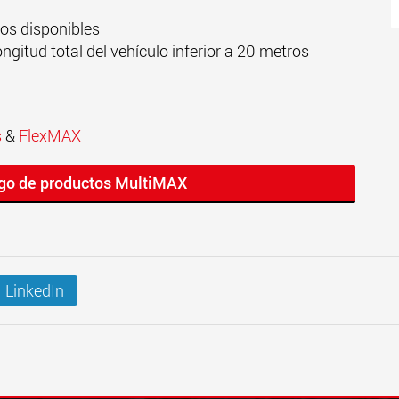
ros disponibles
gitud total del vehículo inferior a 20 metros
s
&
FlexMAX
ogo de productos MultiMAX
LinkedIn