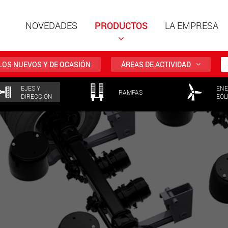
NOVEDADES
PRODUCTOS
LA EMPRESA
LOS NUEVOS Y DE OCASIÓN
ÁREAS DE ACTIVIDAD
EJES Y
ENE
Remolqu
RAMPAS
DIRECCIÓN
EÓL
estruct
cargas ú
ww
Remolqu
cargas ú
hasta 50
www.
Vehículo
eléctric
carga má