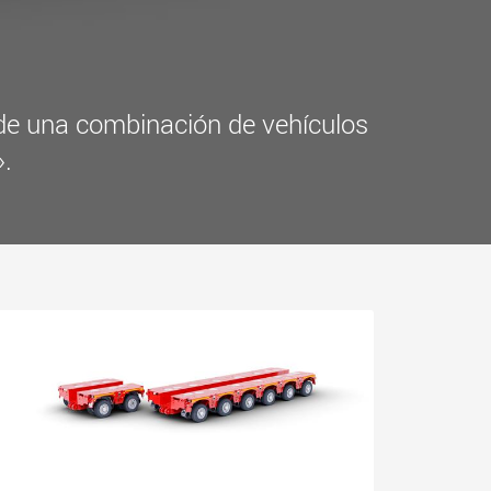
más
.morello.us.com
www.cometto.com
 de una combinación de vehículos
».