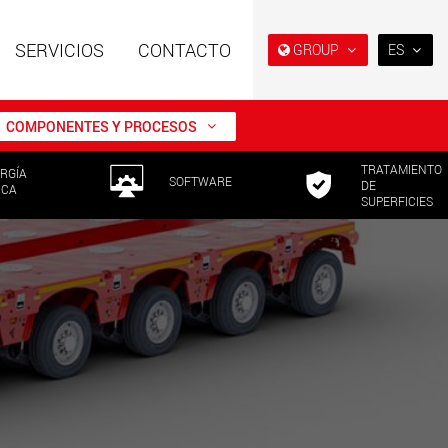
SERVICIOS
CONTACTO
GROUP
ES
EN
DE
COMPONENTES Y PROCESOS
FR
TRATAMIENTO
RGÍA
NL
es especiales con
Remolques especiales,
SOFTWARE
DE
ICA
ura modular para
diseñados para el mercado
SUPERFICIES
IT
tiles de 15 t a 123 t
estadounidense
w.maxtrailer.eu
www.maxtrailer.us
ES
RU
es especiales para
Vehículos eléctricos a batería
PL
tiles desde 20 t
con capacidades de carga a
0 t
partir de 5 t
日本
faymonville.com
www.morello.eu.com
PT
(BR)
s de transporte
SPMT y vehículos
os para clases de
industriales para cargas
s ligeras en EE. UU
útiles de hasta 25.000 t y