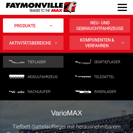
NEU- UND
PRODUKTE
GEBRAUCHTFAHRZEUGE
KOMPONENTEN &
AKTIVITÄTSBEREICHE
VERFAHREN
TIEFLADER
SEMITIEFLADER
MODULFAHRZEUG
TELESATTEL
NACHLÄUFER
INNENLADER
VarioMAX
Tiefbett-Sattelauflieger mit herausnehmbarem