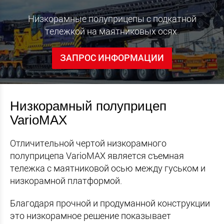
Низкорамные полуприцепы с подкатной
тележкой на маятниковых осях.
ЗАПРОС ИНФОРМАЦИИ
Низкорамный полуприцеп
VarioMAX
Отличительной чертой низкорамного
полуприцепа VarioMAX является съемная
тележка с маятниковой осью между гуськом и
низкорамной платформой.
Благодаря прочной и продуманной конструкции
это низкорамное решение показывает