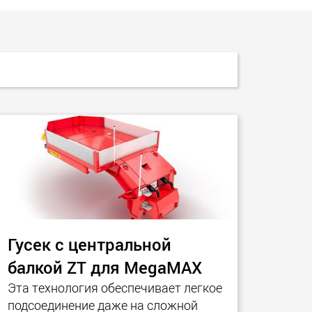
ческие
SPMT и промышленные
ртные средства
транспортные средства
ких грузовых
для грузов до 25 000 т и
 в США
более
morello.us.com
www.cometto.com
ModulMAX — Северная Америка
TeleMAX
CargoMAX
TimberMAX
TeleMAX — Северная Америка
FlexMAX
Гусек с центральной
FloatMAX
балкой ZT для MegaMAX
PrefaMAX
Эта технология обеспечивает легкое
подсоединение даже на сложной