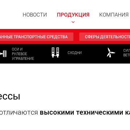
НОВОСТИ
ПРОДУКЦИЯ
КОМПАНИЯ
АННЫЕ ТРАНСПОРТНЫЕ СРЕДСТВА
СФЕРЫ ДЕЯТЕЛЬНОСТ
ОСИ И
СИ
СХОДНИ
РУЛЕВОЕ
ВЕТ
УПРАВЛЕНИЕ
Специал
модульн
для пол
15 т до 
www
ессы
Специа
полезно
до 500 т
 отличаются
высокими техническими к
www.