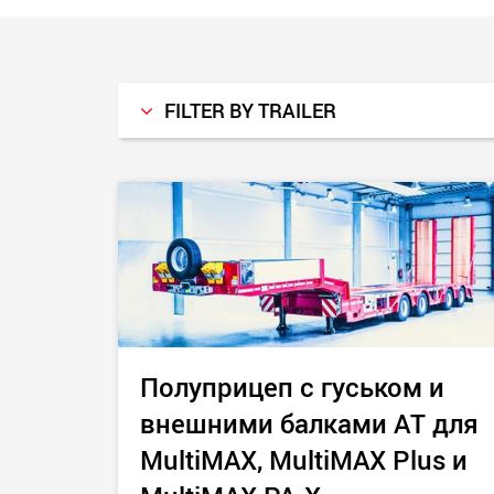
FILTER BY TRAILER
Все
MegaMAX
GigaMAX
VarioMAX
MegaMAX — Северная Америка
MultiMAX
Полуприцеп с гуськом и
MultiMAX Plus
внешними балками AT для
MultiMAX PA-X
MultiMAX, MultiMAX Plus и