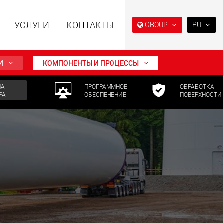
УСЛУГИ
КОНТАКТЫ
GROUP
RU
EN
DE
И
КОМПОНЕНТЫ И ПРОЦЕССЫ
FR
ЛА
ПРОГРАММНОЕ
ОБРАБОТКА
NL
РА
ОБЕСПЕЧЕНИЕ
ПОВЕРХНОСТИ
ьные прицепы с
Специальные прицепы
IT
ой конструкцией
для, разработанные для
езной нагрузки от
рынка США
ES
123 т
.maxtrailer.eu
www.maxtrailer.us
RU
PL
日本
льные прицепы для
Электрические
й нагрузки от 20 т
транспортные средства с
аккумуляторным
PT
(BR)
питанием и
грузоподъёмностью от 5 т
faymonville.com
www.morello.eu.com