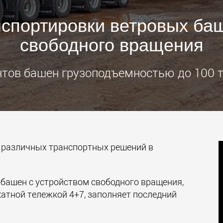
Электри
нспортировки ветровых баш
транспо
для лёг
свободного вращения
классов
www.
нтов башен грузоподъемностью до 100 
 различных транспортных решений в
 башен с устройством свободного вращения,
атной тележкой 4+7, заполняет последний