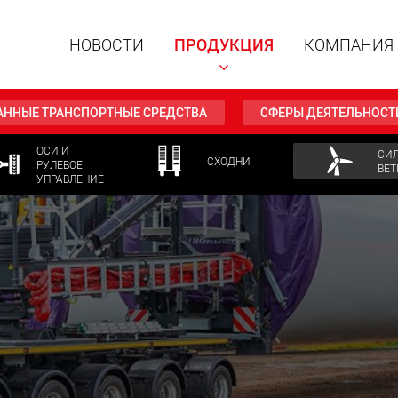
НОВОСТИ
ПРОДУКЦИЯ
КОМПАНИЯ
АННЫЕ ТРАНСПОРТНЫЕ СРЕДСТВА
СФЕРЫ ДЕЯТЕЛЬНОСТ
ОСИ И
СИ
СХОДНИ
РУЛЕВОЕ
ВЕТ
УПРАВЛЕНИЕ
Специал
модульн
для пол
15 т до 
www
Специа
полезно
до 500 т
www.