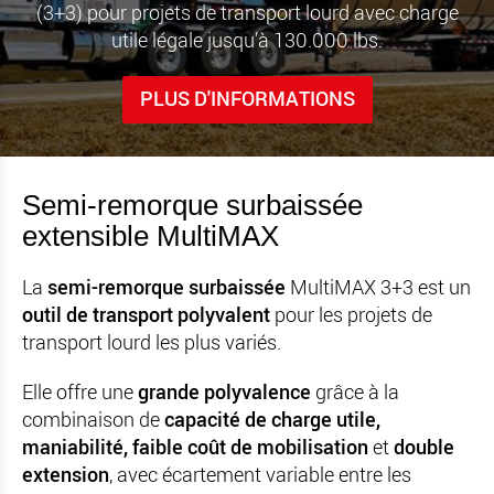
(3+3) pour projets de transport lourd avec charge
utile légale jusqu’à 130.000 lbs.
PLUS D'INFORMATIONS
Semi-remorque surbaissée
extensible MultiMAX
La
semi-remorque surbaissée
MultiMAX 3+3 est un
outil de transport polyvalent
pour les projets de
transport lourd les plus variés.
Elle offre une
grande polyvalence
grâce à la
combinaison de
capacité de charge utile,
maniabilité, faible coût de mobilisation
et
double
extension
, avec écartement variable entre les