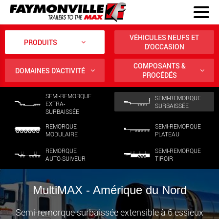
VÉHICULES NEUFS ET
PRODUITS
D'OCCASION
COMPOSANTS &
DOMAINES D'ACTIVITÉ
PROCÉDÉS
SEMI-REMORQUE
SEMI-REMORQUE
EXTRA-
SURBAISSÉE
SURBAISSÉE
REMORQUE
SEMI-REMORQUE
MODULAIRE
PLATEAU
REMORQUE
SEMI-REMORQUE
AUTO-SUIVEUR
TIROIR
MultiMAX - Amérique du Nord
Semi-remorque surbaissée extensible à 6 essieux