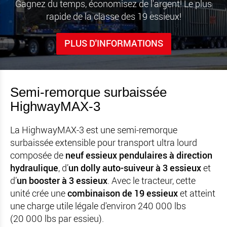
Gagnez du temps, économisez de l'argent! Le plus
rapide de la classe des 19 essieux!
PLUS D'INFORMATIONS
Semi-remorque surbaissée
HighwayMAX-3
La HighwayMAX-3 est une semi-remorque
surbaissée extensible pour transport ultra lourd
composée de
neuf essieux pendulaires à direction
hydraulique
, d’
un dolly auto-suiveur à 3 essieux
et
d’
un booster à 3 essieux
. Avec le tracteur, cette
unité crée une
combinaison de 19 essieux
et atteint
une charge utile légale d'environ 240 000 lbs
(20 000 lbs par essieu).