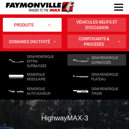
VÉHICULES NEUFS ET
PRODUITS
D'OCCASION
COMPOSANTS &
DOMAINES D'ACTIVITÉ
PROCÉDÉS
SEMI-REMORQUE
SEMI-REMORQUE
EXTRA-
SURBAISSÉE
SURBAISSÉE
REMORQUE
SEMI-REMORQUE
MODULAIRE
PLATEAU
REMORQUE
SEMI-REMORQUE
AUTO-SUIVEUR
TIROIR
HighwayMAX-3