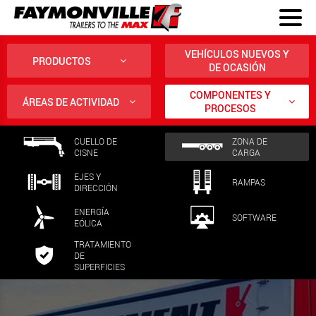
VEHÍCULOS NUEVOS Y
PRODUCTOS
DE OCASIÓN
COMPONENTES Y
ÁREAS DE ACTIVIDAD
PROCESOS
CUELLO DE
ZONA DE
CISNE
CARGA
EJES Y
RAMPAS
DIRECCIÓN
ENERGÍA
SOFTWARE
EÓLICA
TRATAMIENTO
DE
SUPERFICIES