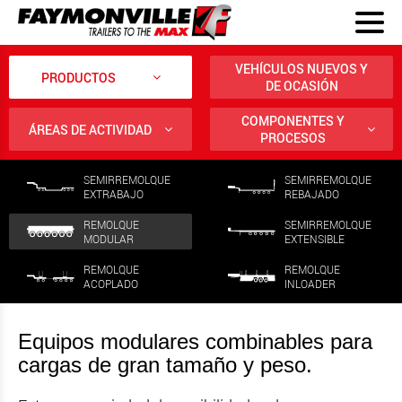
VEHÍCULOS NUEVOS Y
PRODUCTOS
DE OCASIÓN
COMPONENTES Y
ÁREAS DE ACTIVIDAD
PROCESOS
SEMIRREMOLQUE
SEMIRREMOLQUE
EXTRABAJO
REBAJADO
REMOLQUE
SEMIRREMOLQUE
MODULAR
EXTENSIBLE
REMOLQUE
REMOLQUE
ACOPLADO
INLOADER
Equipos modulares combinables para
cargas de gran tamaño y peso.