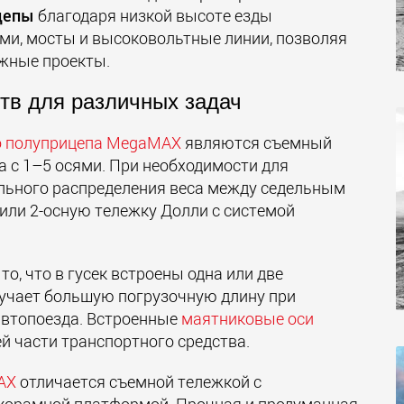
цепы
благодаря низкой высоте езды
ми, мосты и высоковольтные линии, позволяя
жные проекты.
ств для различных задач
о полуприцепа MegaMAX
являются съемный
а с 1–5 осями. При необходимости для
льного распределения веса между седельным
 или 2-осную тележку Долли с системой
то, что в гусек встроены одна или две
лучает большую погрузочную длину при
автопоезда. Встроенные
маятниковые оси
й части транспортного средства.
AX
отличается съемной тележкой с