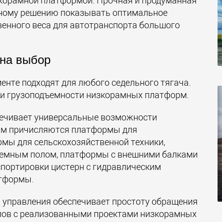
корамной платформой. Прочная и продуманная
мному решению показывать оптимальное
венного веса для автотранспорта большого
на выбор
енте подходят для любого седельного тягача.
ии грузоподъемности низкорамных платформ.
печивает универсальные возможности
ам причисляются платформы для
рмы для сельскохозяйственной техники,
емным полом, платформы с внешними балками
портировки цистерн с гидравлическим
тформы.
а управления обеспечивает простоту обращения
епов с реализованными проектами низкорамных