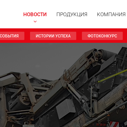
НОВОСТИ
ПРОДУКЦИЯ
КОМПАНИЯ
СОБЫТИЯ
ИСТОРИИ УСПЕХА
ФОТОКОНКУРС
Специал
модульн
для пол
15 т до 
www
Специа
полезно
до 500 т
www.