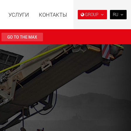
УСЛУГИ
КОНТАКТЫ
GROUP
RU
EN
DE
GO TO THE MAX
FR
NL
ьные прицепы с
Специальные прицепы
IT
ой конструкцией
для, разработанные для
езной нагрузки от
рынка США
ES
123 т
.maxtrailer.eu
www.maxtrailer.us
RU
PL
日本
льные прицепы для
Электрические
й нагрузки от 20 т
транспортные средства с
аккумуляторным
PT
(BR)
питанием и
грузоподъёмностью от 5 т
faymonville.com
www.morello.eu.com