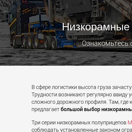
Низкорамные 
Ознакомьтесь 
В сфере логистики высота груза зачаст
Трудности возникают регулярно ввиду 
сложного дорожного профиля. Там, где к
предлагает
большой выбор низкорамны
Три серии низкорамных полуприцепов
M
соблюдать установленные законом огра