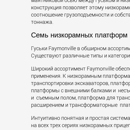
маятниковой осью между гуськом и низ
конструкция позволяет этому низкора
соотношение грузоподъемности и собст
тоннажа.
Семь низкорамных платформ 
Гуськи Faymonville в обширном ассортим
Существуют различные типы и категор
Широкий ассортимент Faymonville обес
применения. К низкорамным платформ
транспортировки экскаваторов, платфо
платформы с внешними балками и несъ
и съемным полом, платформа для транс
расширением и трансформаторные пла
Интуитивно понятная и простая систем
на всех трех сериях низкорамных приц