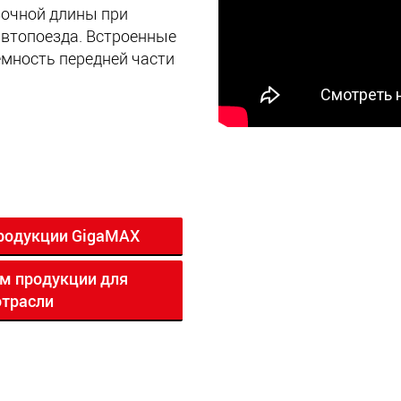
зочной длины при
втопоезда. Встроенные
мность передней части
продукции GigaMAX
м продукции для
отрасли