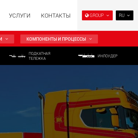
УСЛУГИ
КОНТАКТЫ
GROUP
RU
EN
DE
И
КОМПОНЕНТЫ И ПРОЦЕССЫ
FR
ПОДКАТНАЯ
NL
ИНЛОУДЕР
ТЕЛЕЖКА
ьные прицепы с
Специальные прицепы
IT
ой конструкцией
для, разработанные для
езной нагрузки от
рынка США
ES
123 т
.maxtrailer.eu
www.maxtrailer.us
RU
PL
日本
льные прицепы для
Электрические
й нагрузки от 20 т
транспортные средства с
аккумуляторным
PT
(BR)
питанием и
грузоподъёмностью от 5 т
faymonville.com
www.morello.eu.com