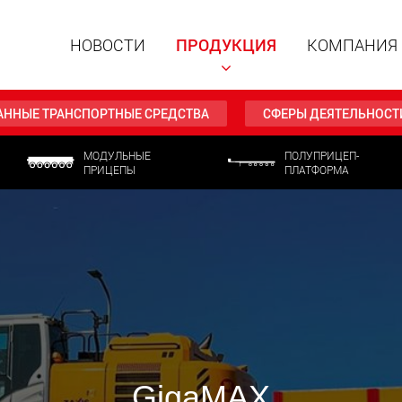
НОВОСТИ
ПРОДУКЦИЯ
КОМПАНИЯ
АННЫЕ ТРАНСПОРТНЫЕ СРЕДСТВА
СФЕРЫ ДЕЯТЕЛЬНОСТ
МОДУЛЬНЫЕ
ПОЛУПРИЦЕП-
ПРИЦЕПЫ
ПЛАТФОРМА
Специал
модульн
для пол
15 т до 
www
Специа
полезно
до 500 т
www.
GigaMAX