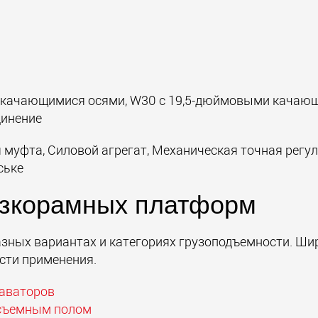
ачающимися осями, W30 с 19,5-дюймовыми качающи
динение
уфта, Силовой агрегат, Механическая точная регули
ське
изкорамных платформ
ных вариантах и категориях грузоподъемности. Шир
сти применения.
каваторов
есъемным полом