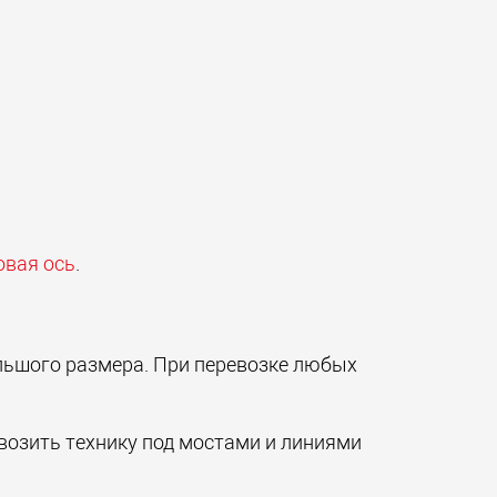
овая ось
.
льшого размера. При перевозке любых
возить технику под мостами и линиями