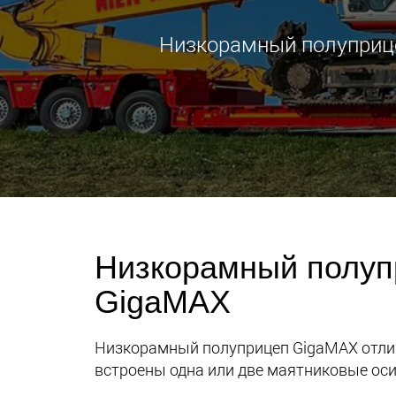
Низкорамный полуприцеп
Низкорамный полуп
GigaMAX
Низкорамный полуприцеп GigaMAX отлича
встроены одна или две маятниковые оси