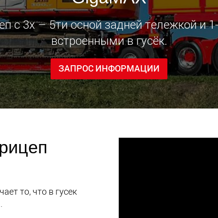
Электри
 с 3х – 5ти осной задней тележкой и 
транспо
для лёг
встроенными в гусёк.
классов
www.
ЗАПРОС ИНФОРМАЦИИ
рицеп
ет то, что в гусек
.