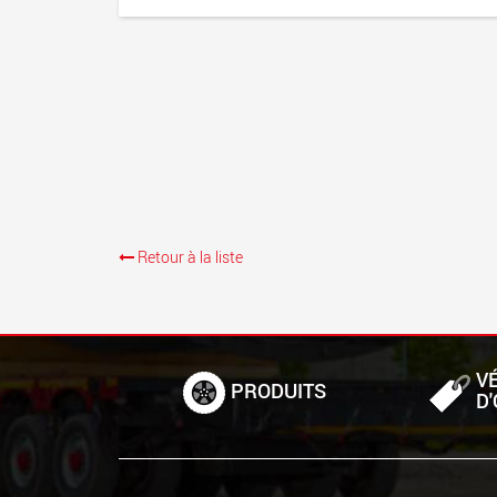
Retour à la liste
V
PRODUITS
D