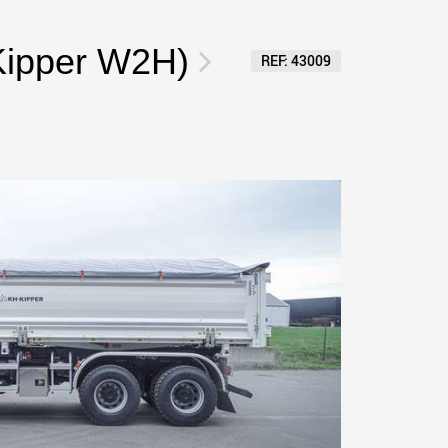
ges plus légères aux
pour des charges utiles
is
jusqu’à 25 000 t et au-delà
.morello.us.com
www.cometto.com
Kipper W2H)
REF: 43009