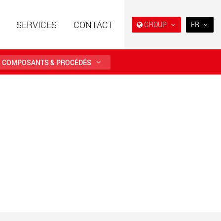
SERVICES
CONTACT
GROUP
FR
EN
DE
COMPOSANTS & PROCÉDÉS
FR
NL
es spéciales à
Semi-remorques surbaissés
IT
e modulaire pour des
et extra-surbaissées pour le
utiles de 15 t à 123 t
marché américain
ES
.maxtrailer.eu
www.maxtrailer.us
RU
PL
es spéciales pour
Véhicules électriques avec
日本
ges utiles de 20 t
des capacités de charge à
500 t
partir de 5 t
faymonville.com
www.morello.eu.com
PT
(BR)
s électriques pour
SPMT et véhicules industriels