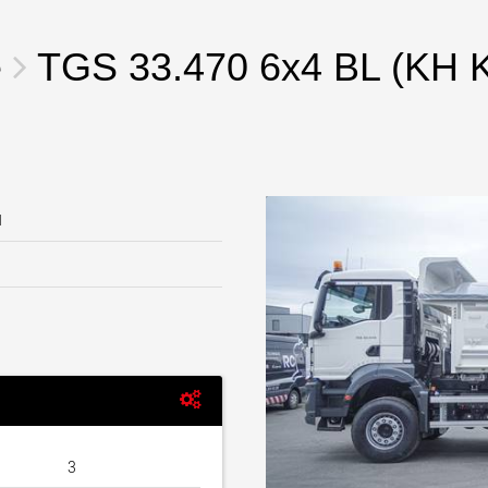
des char
États-Un
www
e
TGS 33.470 6x4 BL (KH 
u
3