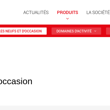
ACTUALITÉS
PRODUITS
LA SOCIÉTÉ
ES NEUFS ET D'OCCASION
DOMAINES D'ACTIVITÉ
Remorqu
structur
charges 
www
'occasion
Remorqu
des char
jusqu’à 
www.
Véhicule