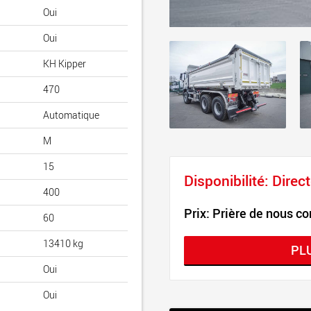
Oui
Oui
KH Kipper
470
Automatique
M
15
Disponibilité: Dire
400
Prix: Prière de nous co
60
13410 kg
PL
Oui
Oui