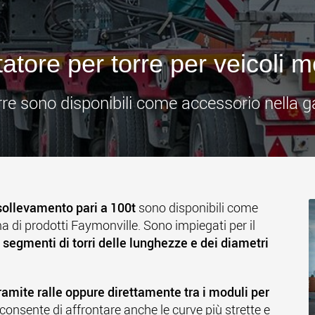
www
tatore per torre per veicoli m
torre sono disponibili come accessorio nella
sollevamento pari a 100t
sono disponibili come
 di prodotti Faymonville. Sono impiegati per il
i
segmenti di torri delle lunghezze e dei diametri
ramite ralle oppure direttamente tra i moduli per
 consente di affrontare anche le curve più strette e