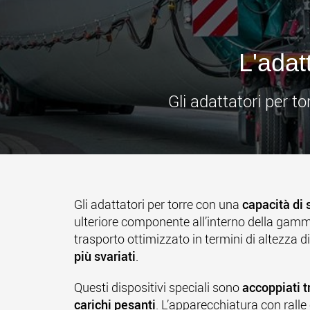
L'adat
Gli adattatori per 
Gli adattatori per torre con una
capacità di 
ulteriore componente all’interno della gamma
trasporto ottimizzato in termini di altezza d
più svariati
.
Questi dispositivi speciali sono
accoppiati t
carichi pesanti
. L’apparecchiatura con ralle