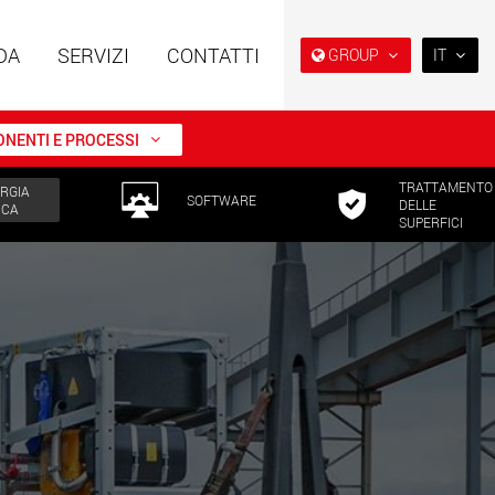
DA
SERVIZI
CONTATTI
GROUP
IT
EN
DE
NENTI E PROCESSI
FR
TRATTAMENTO
RGIA
NL
i speciali con
Rimorchi speciali, progettati
SOFTWARE
DELLE
ICA
ra modulare per
per il mercato USA
SUPERFICI
IT
da 15 t a 123 t
w.maxtrailer.eu
www.maxtrailer.us
ES
RU
i speciali per portate
Veicoli elettrici a batteria con
PL
fino a 500 t
capacità di carico a partire
da 5 t
日本
.faymonville.com
www.morello.eu.com
PT
(BR)
lettrici per il
SPMT e veicoli industriali per
o di carichi leggeri
portate fino a 25.000 t e oltre
ati Uniti