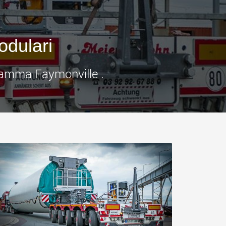
.morello.us.com
www.cometto.com
odulari
 gamma Faymonville .