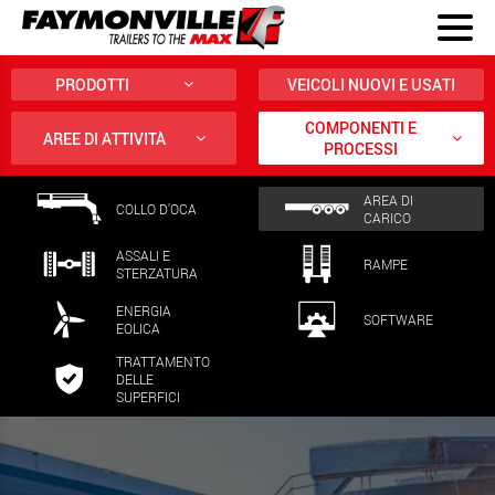
PRODOTTI
VEICOLI NUOVI E USATI
COMPONENTI E
AREE DI ATTIVITÀ
PROCESSI
AREA DI
COLLO D'OCA
CARICO
ASSALI E
RAMPE
STERZATURA
ENERGIA
SOFTWARE
EOLICA
TRATTAMENTO
DELLE
SUPERFICI