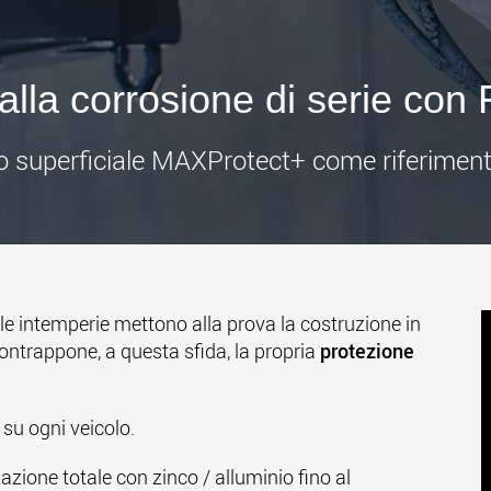
www
dalla corrosione di serie con
to superficiale MAXProtect+ come riferimento
 le intemperie mettono alla prova la costruzione in
ontrappone, a questa sfida, la propria
protezione
su ogni veicolo.
azione totale con zinco / alluminio fino al