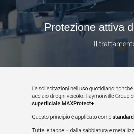
Protezione attiva 
Il trattamen
Le sollecitazioni nell’uso quotidiano nonché
acciaio di ogni veicolo.
Faymonville Group
c
superficiale MAXProtect+
.
Questo principio è applicato come
standard
Tutte le tappe – dalla sabbiatura e metallizz