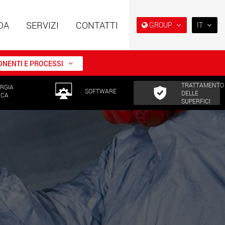
DA
SERVIZI
CONTATTI
GROUP
IT
EN
DE
NENTI E PROCESSI
FR
TRATTAMENTO
RGIA
NL
i speciali con
Rimorchi speciali, progettati
SOFTWARE
DELLE
ICA
ra modulare per
per il mercato USA
SUPERFICI
IT
da 15 t a 123 t
w.maxtrailer.eu
www.maxtrailer.us
ES
RU
i speciali per portate
Veicoli elettrici a batteria con
PL
fino a 500 t
capacità di carico a partire
da 5 t
日本
.faymonville.com
www.morello.eu.com
PT
(BR)
lettrici per il
SPMT e veicoli industriali per
o di carichi leggeri
portate fino a 25.000 t e oltre
ati Uniti