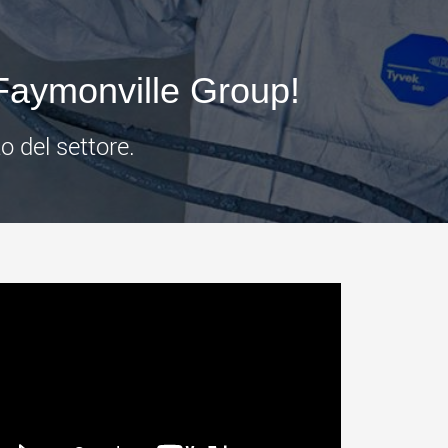
.morello.us.com
www.cometto.com
 Faymonville Group!
 del settore.