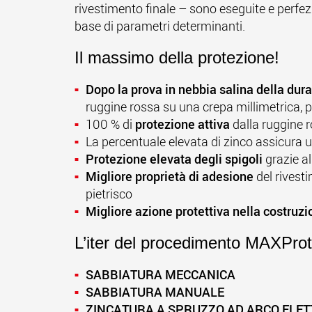
rivestimento finale – sono eseguite e perfe
base di parametri determinanti.
Il massimo della protezione!
Dopo la prova in nebbia salina della dura
ruggine rossa su una crepa millimetrica, 
100 % di
protezione attiva
dalla ruggine 
La percentuale elevata di zinco assicura 
Protezione elevata degli spigoli
grazie a
Migliore proprietà di adesione
del rivest
pietrisco
Migliore azione protettiva nella costruzio
L’iter del procedimento MAXProt
SABBIATURA MECCANICA
SABBIATURA MANUALE
ZINCATURA A SPRUZZO AD ARCO ELET