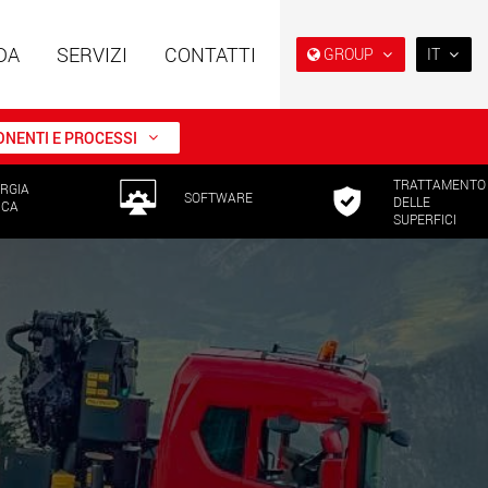
DA
SERVIZI
CONTATTI
GROUP
IT
EN
DE
NENTI E PROCESSI
FR
TRATTAMENTO
RGIA
NL
i speciali con
Rimorchi speciali, progettati
SOFTWARE
DELLE
ICA
ra modulare per
per il mercato USA
SUPERFICI
IT
da 15 t a 123 t
w.maxtrailer.eu
www.maxtrailer.us
ES
RU
i speciali per portate
Veicoli elettrici a batteria con
PL
fino a 500 t
capacità di carico a partire
da 5 t
日本
.faymonville.com
www.morello.eu.com
PT
(BR)
lettrici per il
SPMT e veicoli industriali per
o di carichi leggeri
portate fino a 25.000 t e oltre
ati Uniti