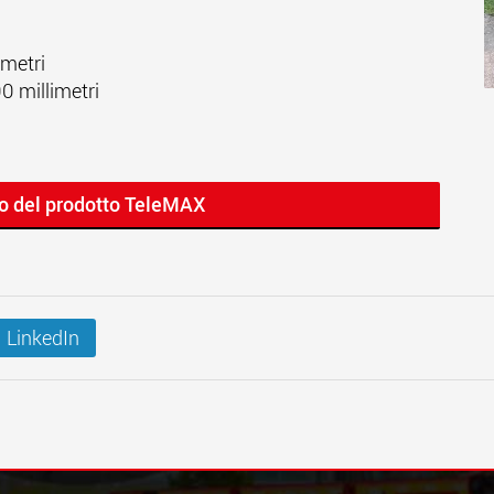
imetri
0 millimetri
lo del prodotto TeleMAX
LinkedIn