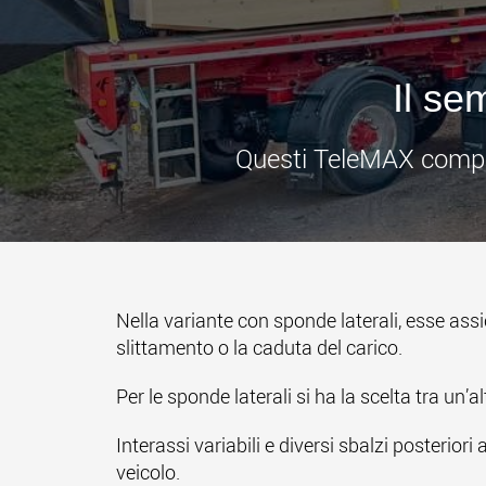
Il se
Questi TeleMAX compatt
Nella variante con sponde laterali, esse ass
slittamento o la caduta del carico.
Per le sponde laterali si ha la scelta tra un’
Interassi variabili e diversi sbalzi posteriori
veicolo.