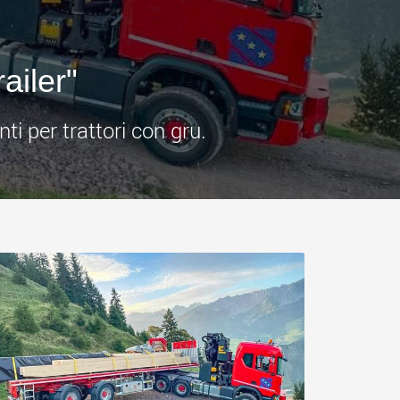
.morello.us.com
www.cometto.com
ailer"
i per trattori con gru.