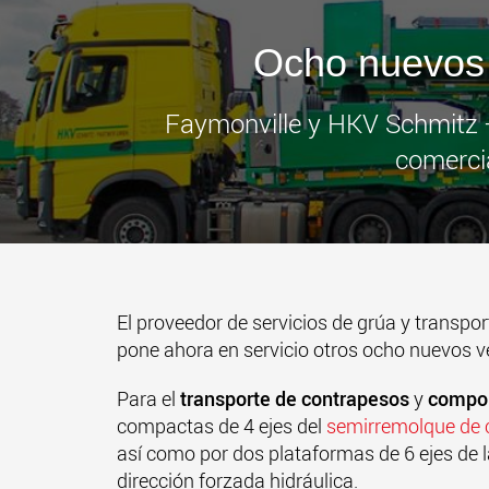
Ocho nuevos 
Faymonville y HKV Schmitz +
comercia
El proveedor de servicios de grúa y transpo
pone ahora en servicio otros ocho nuevos ve
Para el
transporte de contrapesos
y
compon
compactas de 4 ejes del
semirremolque de
así como por dos plataformas de 6 ejes de
dirección forzada hidráulica.