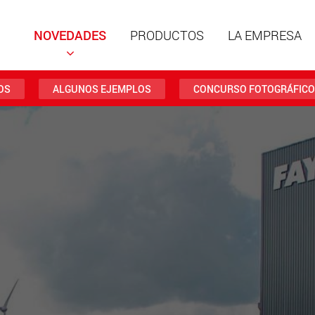
NOVEDADES
PRODUCTOS
LA EMPRESA
OS
ALGUNOS EJEMPLOS
CONCURSO FOTOGRÁFICO
Remolqu
estruct
cargas ú
ww
Remolqu
cargas ú
hasta 50
www.
Vehículo
eléctric
carga má