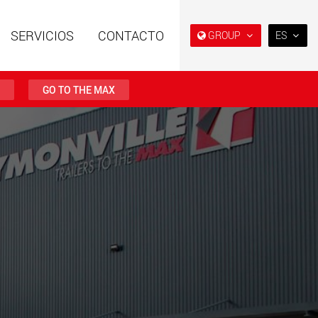
SERVICIOS
CONTACTO
GROUP
ES
EN
DE
GO TO THE MAX
FR
NL
es especiales con
Remolques especiales,
ura modular para
diseñados para el mercado
IT
tiles de 15 t a 123 t
estadounidense
w.maxtrailer.eu
www.maxtrailer.us
ES
RU
es especiales para
Vehículos eléctricos a batería
PL
tiles desde 20 t
con capacidades de carga a
0 t
partir de 5 t
日本
faymonville.com
www.morello.eu.com
PT
(BR)
s de transporte
SPMT y vehículos
os para clases de
industriales para cargas
s ligeras en EE. UU
útiles de hasta 25.000 t y