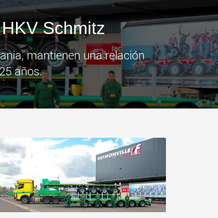
más
.morello.us.com
www.cometto.com
a HKV Schmitz
ania, mantienen una relación
 25 años.