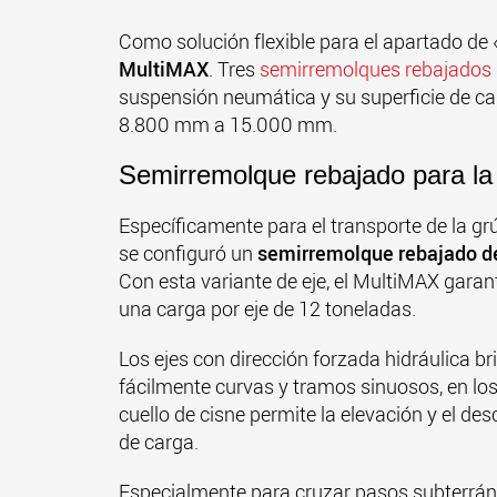
Como solución flexible para el apartado de
MultiMAX
. Tres
semirremolques rebajados
suspensión neumática y su superficie de ca
8.800 mm a 15.000 mm.
Semirremolque rebajado para la
Específicamente para el transporte de la g
se configuró un
semirremolque rebajado de
Con esta variante de eje, el MultiMAX gar
una carga por eje de 12 toneladas.
Los ejes con dirección forzada hidráulica b
fácilmente curvas y tramos sinuosos, en lo
cuello de cisne permite la elevación y el de
de carga.
Especialmente para cruzar pasos subterráne