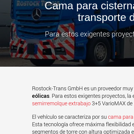
Cama para cisterna
transporte 
Para estos exigentes proyec
Rostock-Trans GmbH es un proveedor muy s
eólicas
. Para estos exigentes proyectos, l
semirremolque extrabajo
3+5 VarioMAX de 
El vehículo se caracteriza por su
cama para 
Esta tecnología ofrece máxima flexibilidad 
segmentos de torre con altura optimizada e