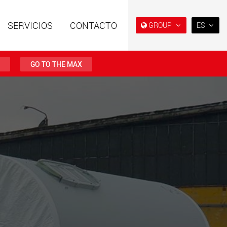
SERVICIOS
CONTACTO
GROUP
ES
EN
DE
GO TO THE MAX
FR
NL
es especiales con
Remolques especiales,
ura modular para
diseñados para el mercado
IT
tiles de 15 t a 123 t
estadounidense
w.maxtrailer.eu
www.maxtrailer.us
ES
RU
es especiales para
Vehículos eléctricos a batería
PL
tiles desde 20 t
con capacidades de carga a
0 t
partir de 5 t
日本
faymonville.com
www.morello.eu.com
PT
(BR)
s de transporte
SPMT y vehículos
os para clases de
industriales para cargas
s ligeras en EE. UU
útiles de hasta 25.000 t y