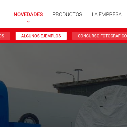
NOVEDADES
PRODUCTOS
LA EMPRESA
OS
ALGUNOS EJEMPLOS
CONCURSO FOTOGRÁFICO
Remolqu
estruct
cargas ú
ww
Remolqu
cargas ú
hasta 50
www.
Vehículo
eléctric
carga má