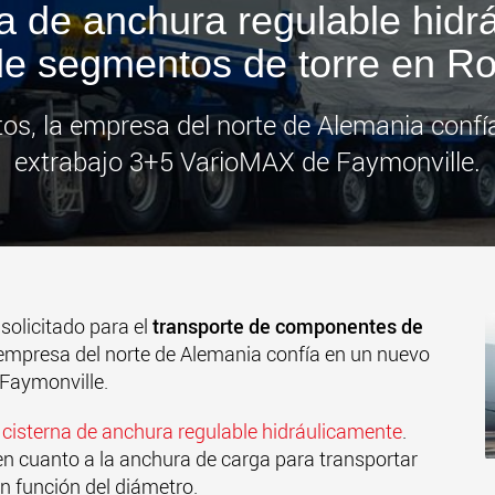
 de anchura regulable hidr
www
de segmentos de torre en R
tos, la empresa del norte de Alemania conf
extrabajo 3+5 VarioMAX de Faymonville.
olicitado para el
transporte de componentes de
a empresa del norte de Alemania confía en un nuevo
Faymonville.
cisterna de anchura regulable hidráulicamente
.
en cuanto a la anchura de carga para transportar
n función del diámetro.