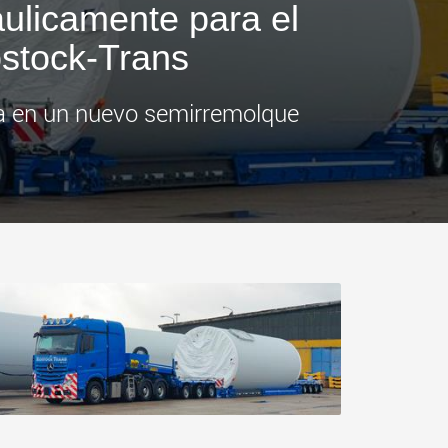
áulicamente para el
más
.morello.us.com
www.cometto.com
ostock-Trans
ía en un nuevo semirremolque