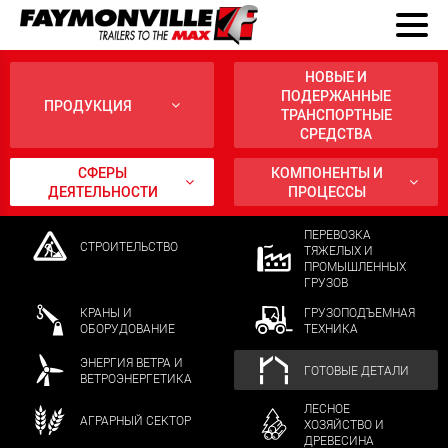
НОВЫЕ И
ПОДЕРЖАННЫЕ
ПРОДУКЦИЯ
ТРАНСПОРТНЫЕ
СРЕДСТВА
СФЕРЫ
КОМПОНЕНТЫ И
ДЕЯТЕЛЬНОСТИ
ПРОЦЕССЫ
ПЕРЕВОЗКА
СТРОИТЕЛЬСТВО
ТЯЖЕЛЫХ И
ПРОМЫШЛЕННЫХ
ГРУЗОВ
КРАНЫ И
ГРУЗОПОДЪЕМНАЯ
ОБОРУДОВАНИЕ
ТЕХНИКА
ЭНЕРГИЯ ВЕТРА И
ГОТОВЫЕ ДЕТАЛИ
ВЕТРОЭНЕРГЕТИКА
ЛЕСНОЕ
АГРАРНЫЙ СЕКТОР
ХОЗЯЙСТВО И
ДРЕВЕСИНА