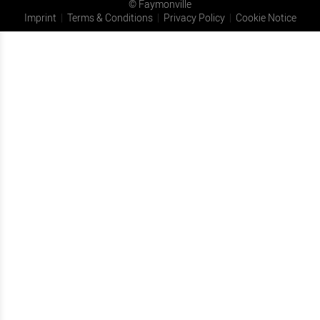
©
Faymonville
Imprint
Terms & Conditions
Privacy Policy
Cookie Notice