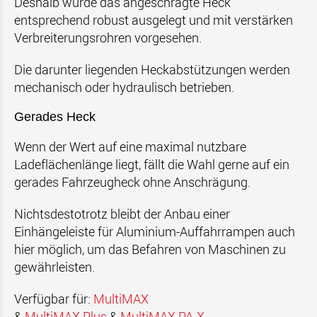
Deshalb wurde das angeschrägte Heck
entsprechend robust ausgelegt und mit verstärken
Verbreiterungsrohren vorgesehen.
Die darunter liegenden Heckabstützungen werden
mechanisch oder hydraulisch betrieben.
Gerades Heck
Wenn der Wert auf eine maximal nutzbare
Ladeflächenlänge liegt, fällt die Wahl gerne auf ein
gerades Fahrzeugheck ohne Anschrägung.
Nichtsdestotrotz bleibt der Anbau einer
Einhängeleiste für Aluminium-Auffahrrampen auch
hier möglich, um das Befahren von Maschinen zu
gewährleisten.
Verfügbar für:
M
ulti
MAX
&
M
ulti
MAX Plus
&
M
ulti
MAX
PA-X