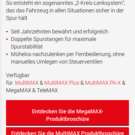
So entsteht ein sogenanntes „2-Kreis-Lenksystem“,
das das Fahrzeug in allen Situationen sicher in der
Spur hält.
Seit Jahrzehnten bewährt und erfolgreich
Doppelte Spurstangen für maximale
Spurstabilität
Mühelos nachzulenken per Fernbedienung, ohne
manuelles Umlegen von Steuerventilen
V
erfügbar
für
:
M
ulti
MAX
&
M
ulti
MAX Plus
&
M
ulti
MAX
PA-X
&
MegaMAX & TeleMAX
Entdecken Sie die MegaMAX-
Produktbroschüre
Entdecken Sie die MultiMAX Produktbroschüre