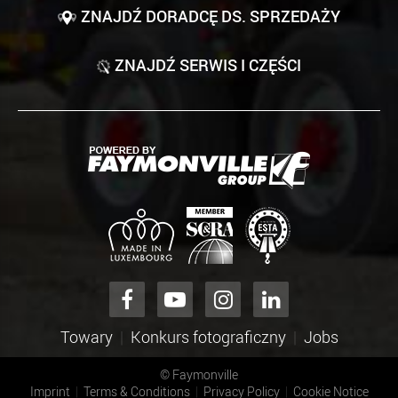
ZNAJDŹ DORADCĘ DS. SPRZEDAŻY
ZNAJDŹ SERWIS I CZĘŚCI
Towary
Konkurs fotograficzny
Jobs
©
Faymonville
Imprint
Terms & Conditions
Privacy Policy
Cookie Notice