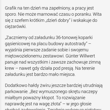
Grafik na ten dzień ma zapełniony, a pracy jest
sporo. Nie może marnować czasu o poranku. Wita
się z szefem krótkim „dzień dobry” i wskakuje do
ciężarówki.
„Zaczniemy od załadunku 36-tonowej koparki
gąsienicowej na placu budowy autostrady” –
wyjaśnia pierwsze zadanie sobie i swojemu
miętowozielonemu zestawowi. Günter Willwert
panuje nad wszystkim i zawsze zachowuje zimną
krew – nawet gdy działa pod presją. Na terenie
załadunku jest bardzo mało miejsca.
Dodatkowo hałdy żwiru jeszcze bardziej utrudniają
parkowanie. „Bez wymuszonego skrętu naczepy
miałbym poważny kłopot. To rozwiązanie
naprawdę jest na wagę złota” – w jego głosie
słychać zadowolenie. Zgrabnie wykonuje niełatwy