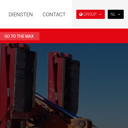
DIENSTEN
CONTACT
GROUP
NL
EN
DE
GO TO THE MAX
FR
NL
 opleggers met
Semi diepladers en
IT
re opbouw voor
diepladers voor de
ogens van 15 t tot
Amerikaanse markt
ES
.maxtrailer.eu
www.maxtrailer.us
RU
PL
日本
 opleggers voor
Accu-aangedreven
ogens van 20 t tot
elektrische voertuigen met
laadvermogens vanaf 5 t
PT
(BR)
faymonville.com
www.morello.eu.com