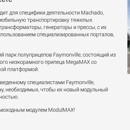
дит для специфики деятельности Machado,
омобильную транспортировку тяжелых
рансформаторы, генераторы и прессы, с их
использованием специализированных порталов,
й парк полуприцепов Faymonville, состоящий из
ного низкорамного припеца MegaMAX со
вой платформой.
веденному специалистами Faymonville,
ау, необходимых, чтобы их новый модульный
ностью.
амоходным модулем ModulMAX!