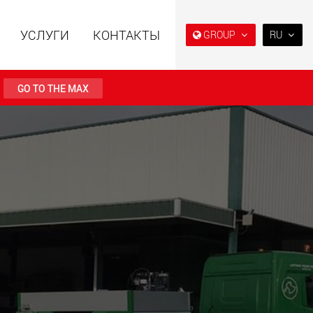
УСЛУГИ
КОНТАКТЫ
GROUP
RU
EN
DE
GO TO THE MAX
FR
NL
ьные прицепы с
Специальные прицепы
IT
ой конструкцией
для, разработанные для
езной нагрузки от
рынка США
ES
123 т
.maxtrailer.eu
www.maxtrailer.us
RU
PL
日本
льные прицепы для
Электрические
й нагрузки от 20 т
транспортные средства с
аккумуляторным
PT
(BR)
питанием и
грузоподъёмностью от 5 т
faymonville.com
www.morello.eu.com