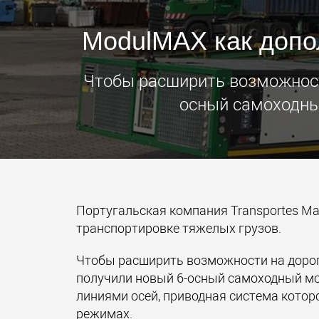
ModulMAX как допо
Чтобы расширить возможност
осный самоходны
Португальская компания Transportes Ma
транспортировке тяжелых грузов.
Чтобы расширить возможности на дорог
получили новый 6-осный самоходный мо
линиями осей, приводная система котор
режимах.