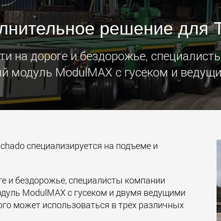
Электри
лнительное решение для T
транспо
для лёг
классов
www.
и на дороге и бездорожье, специалисты
й модуль ModulMAX с гусеком и ведущи
chado специализируется на подъеме и
е и бездорожье, специалисты компании
дуль ModulMAX с гусеком и двумя ведущими
ого может использоваться в трех различных