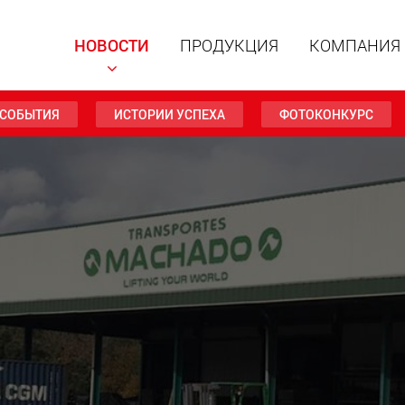
НОВОСТИ
ПРОДУКЦИЯ
КОМПАНИЯ
СОБЫТИЯ
ИСТОРИИ УСПЕХА
ФОТОКОНКУРС
Специал
модульн
для пол
15 т до 
www
Специа
полезно
до 500 т
www.