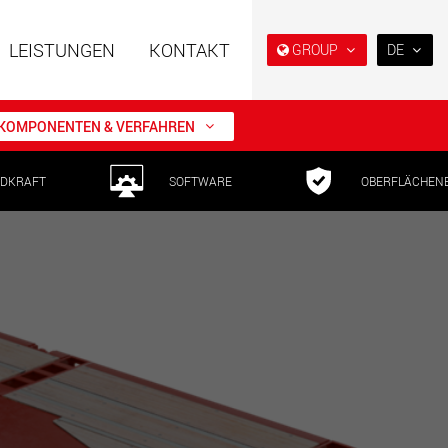
LEISTUNGEN
KONTAKT
GROUP
DE
EN
DE
KOMPONENTEN & VERFAHREN
FR
NL
DKRAFT
SOFTWARE
OBERFLÄCHEN
ahrzeuge in
Semi-Tieflader und Tieflader,
IT
er Bauweise für
konzipiert für den US-Markt.
en von 15 t bis 123 t
ES
.maxtrailer.eu
www.maxtrailer.us
RU
PL
ahrzeuge für
Batteriebetriebene
日本
en von 20 t bis 500 t
Elektrofahrzeuge mit
Nutzlasten ab 5 t
faymonville.com
www.morello.eu.com
PT
(BR)
che
SPMT und