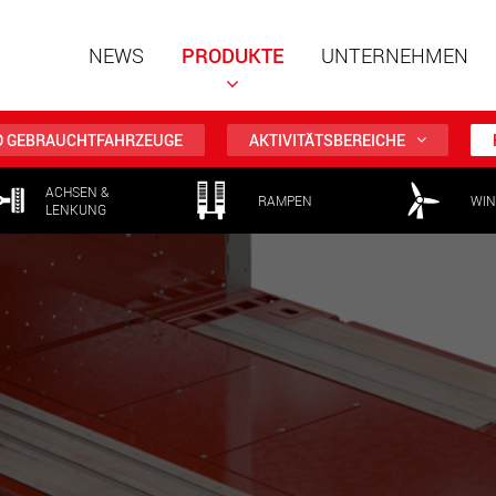
NEWS
PRODUKTE
UNTERNEHMEN
D GEBRAUCHTFAHRZEUGE
AKTIVITÄTSBEREICHE
ACHSEN &
RAMPEN
WIN
LENKUNG
Spezialf
modular
Nutzlast
www
Spezialf
Nutzlast
www.
Elektris