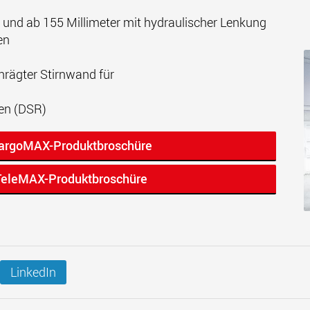
und ab 155 Millimeter mit hydraulischer Lenkung
en
hrägter Stirnwand für
en (DSR)
CargoMAX-Produktbroschüre
 TeleMAX-Produktbroschüre
LinkedIn