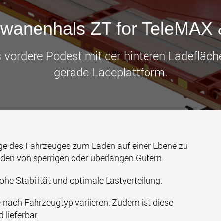
Transpor
leichter
den USA
hwanenhals ZT for TeleMAX
www
s vordere Podest mit der hinteren Ladefläch
gerade Ladeplattform.
ge des Fahrzeuges zum Laden auf einer Ebene zu
aden von sperrigen oder überlangen Gütern.
he Stabilität und optimale Lastverteilung.
e nach Fahrzeugtyp variieren. Zudem ist diese
 lieferbar.