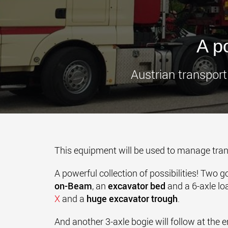
A po
Austrian transpor
This equipment will be used to manage tran
A powerful collection of possibilities! Two 
on-Beam
, an
excavator bed
and a 6-axle lo
X
and a
huge excavator trough
.
And another 3-axle bogie will follow at the 