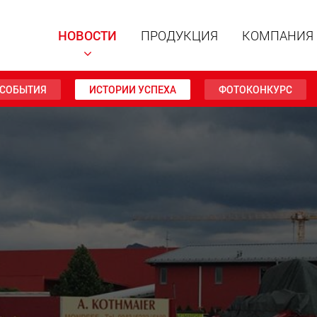
НОВОСТИ
ПРОДУКЦИЯ
КОМПАНИЯ
СОБЫТИЯ
ИСТОРИИ УСПЕХА
ФОТОКОНКУРС
Специал
модульн
для пол
15 т до 
www
Специа
полезно
до 500 т
www.