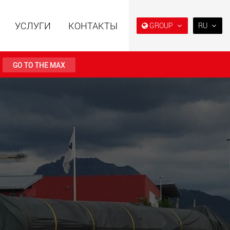
УСЛУГИ
КОНТАКТЫ
GROUP
RU
EN
DE
GO TO THE MAX
NL
IT
ьные прицепы с
Специальные прицепы
ES
ой конструкцией
для, разработанные для
езной нагрузки от
рынка США
RU
123 т
.maxtrailer.eu
www.maxtrailer.us
PL
日本
PT
льные прицепы для
Электрические
(BR)
й нагрузки от 20 т
транспортные средства с
аккумуляторным
питанием и
грузоподъёмностью от 5 т
faymonville.com
www.morello.eu.com