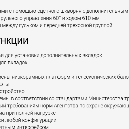
ками с помощью сцепного шкворня с дополнительны
 рулевого управления 60° и ходом 610 мм
 между гуськом и передней трехосной группой
нкции
ая для установки дополнительных вкладок
ля вкладок
ены низкорамных платформ и телескопических бало
уфты
устройство
темы в соответствии со стандартами Министерства 
ющий требованиям норм Агентства по охране окружа
а при полной нагрузке
си любой конфигурации
нятным интерфейсом