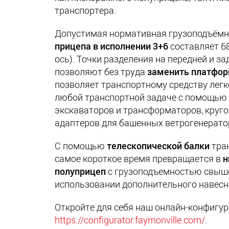
транспортера.
Допустимая нормативная грузоподъём
прицепа
в исполнении 3+6
составляет 68
ось). Точки разделения на передней и з
позволяют без труда
заменить платфо
позволяет транспортному средству легк
любой транспортной задаче с помощью
экскаваторов и трансформаторов, круг
адаптеров для башенных ветрогенерато
С помощью
телескопической балки
тран
самое короткое время превращается в
н
полуприцеп
с грузоподъемностью свыше
использовании дополнительного навесног
Откройте для себя наш онлайн-конфигур
https://configurator.faymonville.com/
.