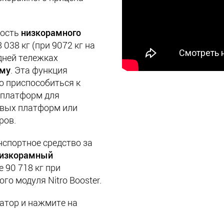
ность
низкорамного
 038 кг (при 9072 кг на
адней тележках
рму
. Эта функция
о приспособиться к
 платформ для
овых платформ или
ров.
спортное средство за
изкорамный
 90 718 кг при
о модуля Nitro Booster.
атор и нажмите на