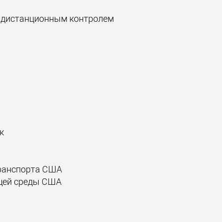
м дистанционным контролем
к
транспорта США
ющей среды США