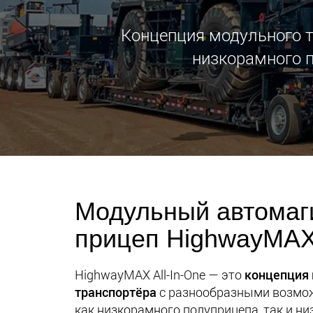
Концепция модульного 
низкорамного п
Модульный автомаг
прицеп HighwayMAX 
HighwayMAX All-In-One — это
концепция 
транспортёра
с разнообразными возмо
как низкорамного полуприцепа, так и н