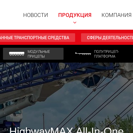
НОВОСТИ
ПРОДУКЦИЯ
КОМПАНИЯ
АННЫЕ ТРАНСПОРТНЫЕ СРЕДСТВА
СФЕРЫ ДЕЯТЕЛЬНОСТ
МОДУЛЬНЫЕ
ПОЛУПРИЦЕП-
ПРИЦЕПЫ
ПЛАТФОРМА
Специал
модульн
для пол
15 т до 
www
Специа
полезно
до 500 т
www.
HighwayMAX All-In-One