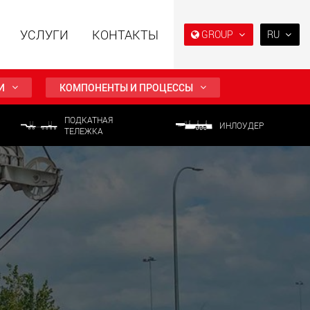
УСЛУГИ
КОНТАКТЫ
GROUP
RU
EN
DE
И
КОМПОНЕНТЫ И ПРОЦЕССЫ
FR
ПОДКАТНАЯ
NL
ИНЛОУДЕР
ТЕЛЕЖКА
ьные прицепы с
Специальные прицепы
IT
ой конструкцией
для, разработанные для
езной нагрузки от
рынка США
ES
123 т
.maxtrailer.eu
www.maxtrailer.us
RU
PL
日本
льные прицепы для
Электрические
й нагрузки от 20 т
транспортные средства с
аккумуляторным
PT
(BR)
питанием и
грузоподъёмностью от 5 т
faymonville.com
www.morello.eu.com