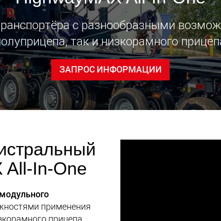
Электри
транспортёра с разнообразными возмож
транспо
для лёг
олуприцепа, так и низкорамного прицеп
классов
www.
ЗАПРОС ИНФОРМАЦИИ
истральный
All-In-One
модульного
жностями применения
изкорамного прицепа