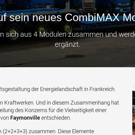
Transpor
leichter
den USA
auf sein neues CombiMAX Mo
www
zen sich aus 4 Modulen zusammen und werde
ergänzt.
ftsgestaltung der Energielandschaft in Frankreich.
von Kraftwerken. Und in diesem Zusammenhang hat
ung des Konzerns für die Vielseitigkeit einer
von
Faymonville
entschieden.
len (2+2+3+3) zusammen. Diese Elemente