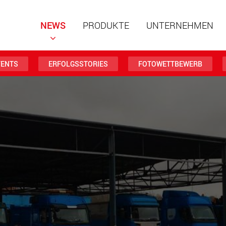
NEWS
PRODUKTE
UNTERNEHMEN
VENTS
ERFOLGSSTORIES
FOTOWETTBEWERB
Spezialf
modular
Nutzlast
www
Spezialf
Nutzlast
www.
Elektris