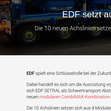
EDF setzt 
Die 10 neuen Achslinien set
EDF
spielt eine Schlüsselrolle bei der Zukun
Dabei handelt es sich um die Ausrüstung 
sich EDF SETRAL als Schwertransport-Absteil
neuen
modularen CombiMAX-Kombination
Die 10 Achslinien setzen sich aus 4 Modu