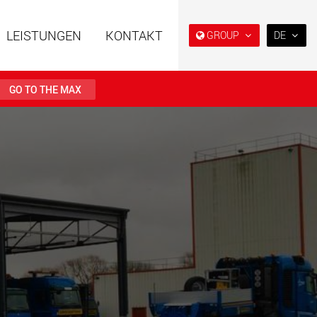
LEISTUNGEN
KONTAKT
GROUP
DE
EN
DE
GO TO THE MAX
FR
日本
ahrzeuge in
Semi-Tieflader und Tieflader,
PT
(BR)
er Bauweise für
konzipiert für den US-Markt.
en von 15 t bis 123 t
.maxtrailer.eu
www.maxtrailer.us
ahrzeuge für
Batteriebetriebene
en von 20 t bis 500 t
Elektrofahrzeuge mit
Nutzlasten ab 5 t
faymonville.com
www.morello.eu.com
che
SPMT und